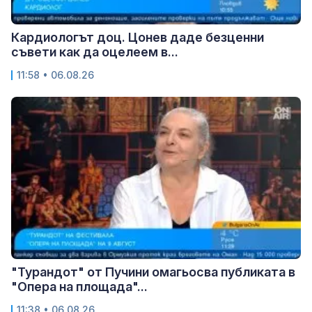
Кардиологът доц. Цонев даде безценни
съвети как да оцелеем в...
11:58 • 06.08.26
"Турандот" от Пучини омагьосва публиката в
"Опера на площада"...
11:38 • 06.08.26