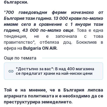
български.
"
700 говедовъдни ферми изчезнаха от
България тази година. 13 000 крави по-малко
имаме сега в сравнение с 1 януари тази
година, 43 000 по-малко овце
. Това е една
тенденция, не е започнала с това
правителство", отбеляза доц. Боюклиев в
ефира на
Bulgaria ON AIR.
Още по темата
"Достъпно за вас": В над 400 магазина
се предлагат храни на най-ниски цени
Той е на мнение, че в България липсва
аграрната политиката и е необходимо да се
преструктурира земеделието.