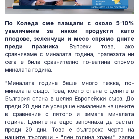
Loaded
:
Unmute
5.52%
По Коледа сме плащали с около 5-10%
увеличение за някои продукти като
плодове, зеленчуци и месо спрямо дните
преди празника
. Въпреки това, ако
сравняваме с миналата година, трапезата ни
сега е била сравнително по-евтина спрямо
миналата година.
"Миналата година беше много тежка, по-
миналата също. Това, което стана с цените в
България стана в целия Европейски съюз. До
преди 20 дни се усещаше намаление на цените
в сравнение с лятото и зимата миналата
година. Цените на едро започнаха да растат
преди 20 дни. Това е българска черта на
нашите търговци - "ден година храни", заяви