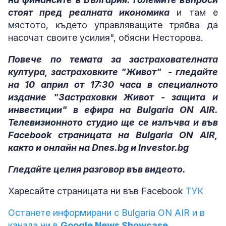
стоят пред реалната икономика
и там е
мястото, където управляващите трябва да
насочат своите усилия", обясни Несторова.
Повече по темата за застрахователната
култура, застраховките "Живот" - гледайте
на 10 април от 17:30 часа в специалното
издание "Застраховки Живот - защита и
инвестиции" в ефира на Bulgaria ON AIR.
Телевизионното студио ще се излъчва и във
Facebook страницата на Bulgaria ON AIR,
както и онлайн на Dnes.bg и Investor.bg
Гледайте целия разговор във видеото.
Харесайте страницата ни във Facebook
ТУК
Останете информирани с Bulgaria ON AIR и в
канала ни в
Google News Showcase.