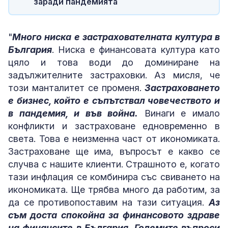
заради пандемията
"
Много ниска е застрахователната култура в
България
. Ниска е финансовата култура като
цяло и това води до доминиране на
задължителните застраховки. Аз мисля, че
този манталитет се променя.
Застраховането
е бизнес, който е съпътствал човечеството и
в пандемия, и във война.
Винаги е имало
конфликти и застраховане едновременно в
света. Това е неизменна част от икономиката.
Застраховане ще има, въпросът е какво се
случва с нашите клиенти. Страшното е, когато
тази инфлация се комбинира със свиването на
икономиката. Ще трябва много да работим, за
да се противопоставим на тази ситуация.
Аз
съм доста спокойна за финансовото здраве
на финансите в България. Големите въпроси