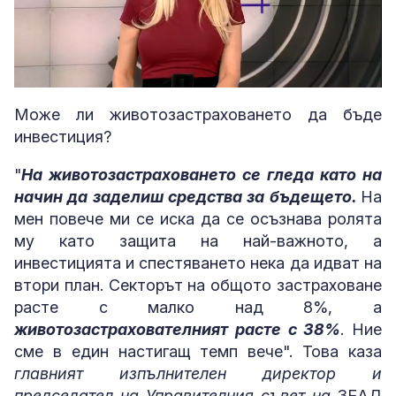
Loaded
:
Unmute
5.56%
Може ли животозастраховането да бъде
инвестиция?
"
На животозастраховането се гледа като на
начин да заделиш средства за бъдещето.
На
мен повече ми се иска да се осъзнава ролята
му като защита на най-важното, а
инвестицията и спестяването нека да идват на
втори план. Секторът на общото застраховане
расте с малко над 8%, а
животозастрахователният расте с 38%
. Ние
сме в един настигащ темп вече". Това каза
главният изпълнителен директор и
председател на Управителния съвет на
ЗЕАД