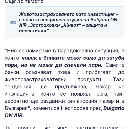
Още по темата
Животозастраховането като инвестиция –
в новото специално студио на Bulgaria ON
AIR „Застраховки „Живот“ – защита и
инвестиции“
"Ние се намираме в парадоксална ситуация, в
която
човек в банките може само да загуби
пари, но не може да спечели пари.
Самите
банки осъзнават това и прибягват до
животозастрахователни продукти. Тази
тенденция ще продължава, макар че
инфлацията, която се появява сега, най-
вероятно ще раздвижи финансовия пазар и в
България", коментира Несторова пред
Bulgaria
ON AIR.
Тя поясни, че чрез застрахователните