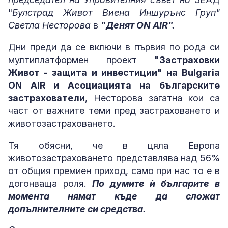
"
Булстрад Живот Виена Иншурънс Груп"
Светла Несторова
в
"Денят ON AIR".
Дни преди да се включи в първия по рода си
мултиплатформен проект
"Застраховки
Живот - защита и инвестиции" на Bulgaria
ON AIR и Асоциацията на българските
застрахователи
, Несторова загатна кои са
част от важните теми пред застраховането и
животозастраховането.
Тя обясни, че в цяла Европа
животозастраховането представлява над 56%
от общия премиен приход, само при нас то е в
догонваща роля.
По думите ѝ българите в
момента нямат къде да сложат
допълнителните си средства.