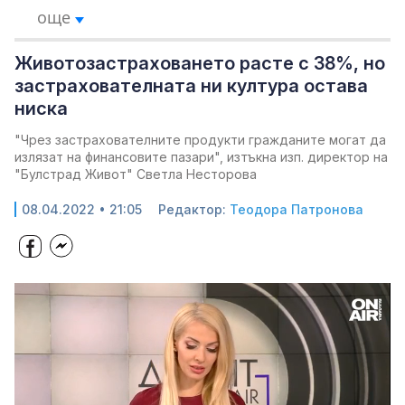
още
Животозастраховането расте с 38%, но
застрахователната ни култура остава
ниска
"Чрез застрахователните продукти гражданите могат да
излязат на финансовите пазари", изтъкна изп. директор на
"Булстрад Живот" Светла Несторова
08.04.2022 • 21:05
Редактор:
Теодора Патронова