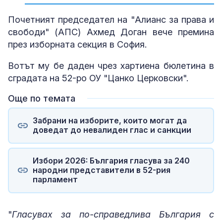
Почетният председател на "Алианс за права и
свободи" (АПС) Ахмед Доган вече премина
през изборната секция в София.
Вотът му бе даден чрез хартиена бюлетина в
сградата на 52-ро ОУ "Цанко Церковски".
Още по темата
Забрани на изборите, които могат да
доведат до невалиден глас и санкции
Избори 2026: България гласува за 240
народни представители в 52-рия
парламент
"
Гласувах за по-справедлива България с