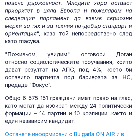
повече държавност. Младите хора остават
приоритет в цяла Европа и пожелавам на
следващия парламент да вземе сериозни
мерки за тях и за техния по-добър стандарт и
ориентация
", каза той непосредствено след
като гласува.
"Поживьом, увидим", отговори Доган
относно социологическите проучвания, които
дават резултат на АПС, под 4%, което би
оставило партията под бариерата за НС,
предаде "Фокус".
Общо 6 575 151 граждани имат право на глас,
като могат да избират между 24 политически
формации – 14 партии и 10 коалиции, както и
един независим кандидат.
Останете информирани с Bulgaria ON AIR и в