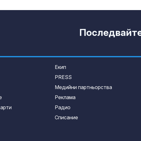
Последвайте 
Екип
PRESS
Медийни партньорства
е
Реклама
дарти
Радио
Списание