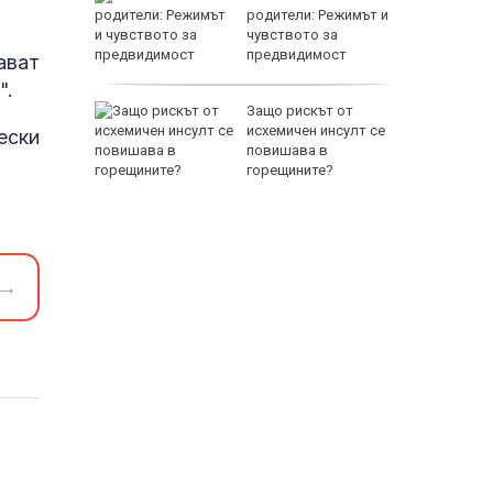
ваща се
родители: Режимът и
чувството за
лство за
предвидимост
ават
EUR
".
 Пратиха
Защо рискът от
ката”
исхемичен инсулт се
ески
 облечен
повишава в
ЕО 16+)
горещините?
→
800 EUR