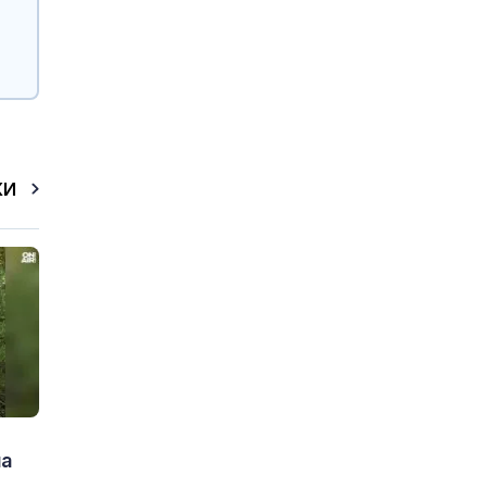
КИ
на