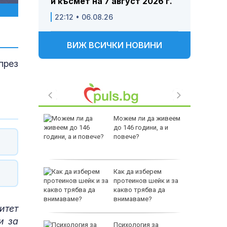
и късмет на 7 август 2026 г.
22:12 • 06.08.26
ВИЖ ВСИЧКИ НОВИНИ
през
но
Можем ли да живеем
места
до 146 години, а и
 бури
повече?
аваме с
Как да изберем
 писател
протеинов шейк и за
налиев
какво трябва да
внимаваме?
итет
и за
-400
Психология за