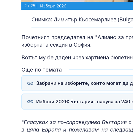
2
/
25
Избори 2026
Снимка: Димитър Кьосемарлиев (Bulgar
Почетният председател на "Алианс за пр
изборната секция в София.
Вотът му бе даден чрез хартиена бюлетина
Още по темата
Забрани на изборите, които могат да 
Избори 2026: България гласува за 240
"
Гласувах за по-справедлива България с
в цяла Европа и пожелавам на следващ