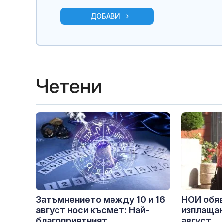
ДОБАВИ
Четени
Затъмнението между 10 и 16
НОИ обяв
август носи късмет: Най-
изплащан
благоприятният...
август