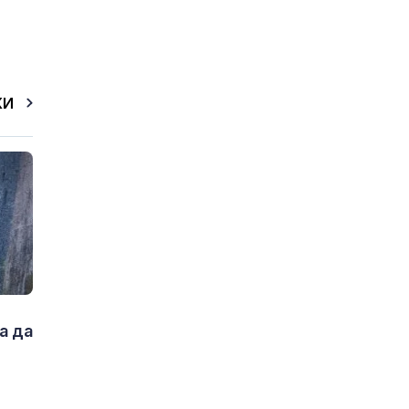
КИ
а да