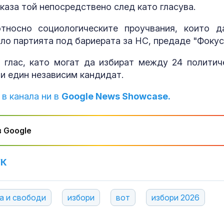
, каза той непосредствено след като гласува.
срещу изчерп
ПВО: Ново
предизвикате
тносно социологическите проучвания, които д
Украйна
ло партията под бариерата за НС, предаде "Фокус
За наказание:
в “месомелач
 глас, като могат да избират между 24 политич
руски войник
 и един независим кандидат.
в рокля (ВИД
 в канала ни в
Google News Showcase.
 Google
УК
а и свободи
избори
вот
избори 2026