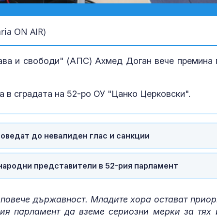
ia ON AIR)
ава и свободи" (АПС) Ахмед Доган вече премина 
 в сградата на 52-ро ОУ "Цанко Церковски".
И днес жега, 
следобед на 
гръмотевични
доведат до невалиден глас и санкции
Днес се прощ
 народни представители в 52-рия парламент
журналиста и
Димитър Шум
 повече държавност. Младите хора остават приор
ия парламент да вземе сериозни мерки за тях 
Искандер и С