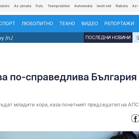
ialoto
Az-jenata
Puls
Teenproblem
Automedia
Imoti.net
Rabota
Az-
СПОРТ
ЛЮБОПИТНО
ТЕХНО
ВИДЕО
РЕПОРТАЖИ
 /п./
ПОСЛЕДНИ НОВИНИ
6
за по-справедлива България
бъдат младите хора, каза почетният председател на АПС