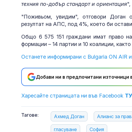
техния по-добър стандарт и ориентация
"
"Поживьом, увидим", отговори Доган о
резултат на АПС, под 4%, което би остави
Общо 6 575 151 граждани имат право на
формации – 14 партии и 10 коалиции, както
Останете информирани с Bulgaria ON AIR и
Добави ни в предпочитани източници в
Харесайте страницата ни във Facebook
Т
Тагове:
Ахмед Доган
Алианс за прав
гласуване
София