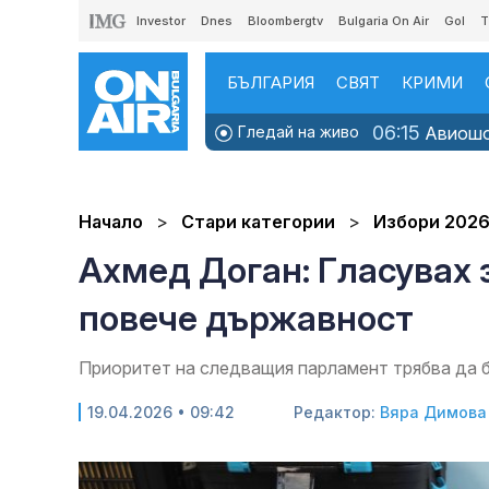
Investor
Dnes
Bloombergtv
Bulgaria On Air
Gol
T
БЪЛГАРИЯ
СВЯТ
КРИМИ
06:15
Гледай на живо
Авиошоу
Начало
Стари категории
Избори 202
Ахмед Доган: Гласувах 
повече държавност
Приоритет на следващия парламент трябва да 
19.04.2026 • 09:42
Редактор:
Вяра Димова