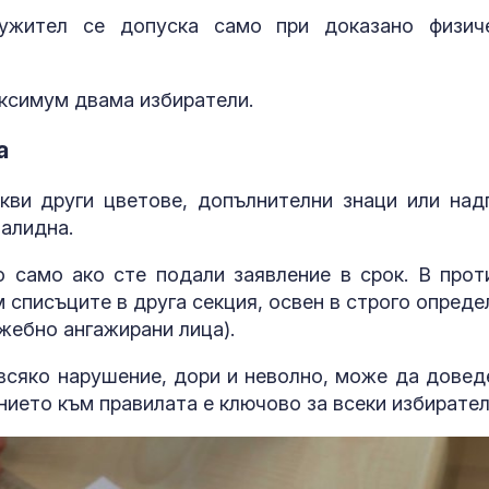
ружител се допуска само при доказано физич
ксимум двама избиратели.
а
кви други цветове, допълнителни знаци или над
алидна.
 само ако сте подали заявление в срок. В прот
 списъците в друга секция, освен в строго опреде
жебно ангажирани лица).
 всяко нарушение, дори и неволно, може да довед
нието към правилата е ключово за всеки избирател