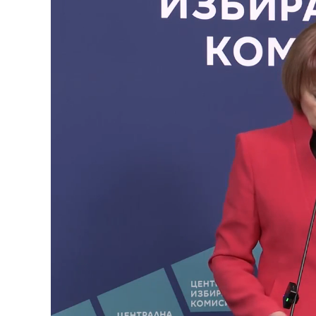
Replay
Unmute