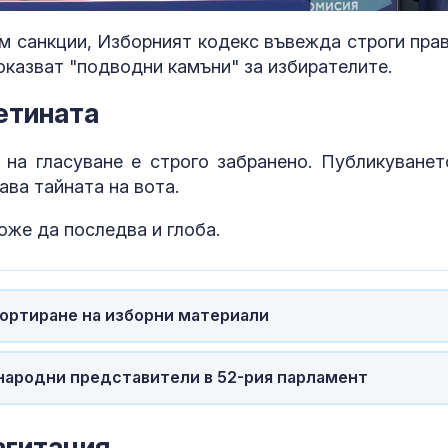
100.00%
in-
Picture
Time
ем санкции, Изборният кодекс въвежда строги прав
 оказват "подводни камъни" за избирателите.
етината
на гласуване е строго забранено. Публикуванет
ва тайната на вота.
оже да последва и глоба.
Нивото на Дунав
Топлинен удар
продължава да спада,
дехидратация
портиране на изборни материали
при Русе стигна минус
кърмачета: к
109 см
трябва да зн
родителите
 народни представители в 52-рия парламент
Нивото на Дунав:
Кървене след
Защо в България няма
трябва ли да 
енергийна криза и
притеснявам
агитация