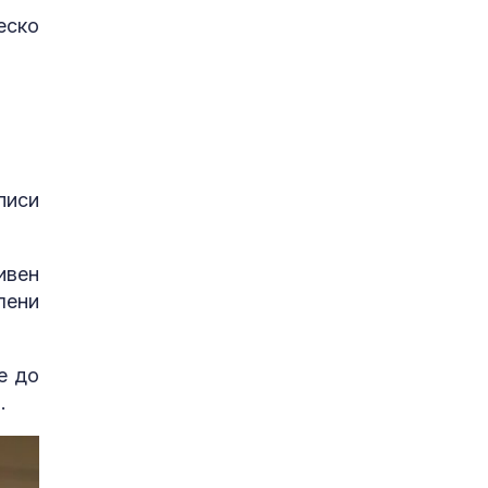
еско
писи
ивен
лени
е до
.