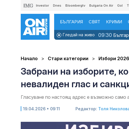
Investor
Dnes
Bloombergtv
Bulgaria On Air
Gol
T
БЪЛГАРИЯ
СВЯТ
КРИМИ
09:30
Гледай на живо
Българи
Начало
Стари категории
Избори 202
Забрани на изборите, к
невалиден глас и санкц
Гласуване по настоящ адрес е възможно само а
19.04.2026 • 09:11
Редактор:
Толя Николов