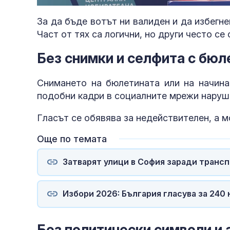
За да бъде вотът ни валиден и да избегн
Част от тях са логични, но други често се
Без снимки и селфита с бюл
Снимането на бюлетината или на начина 
подобни кадри в социалните мрежи наруша
Гласът се обявява за недействителен, а м
Още по темата
Затварят улици в София заради транс
Избори 2026: България гласува за 240
Без политически символи и 