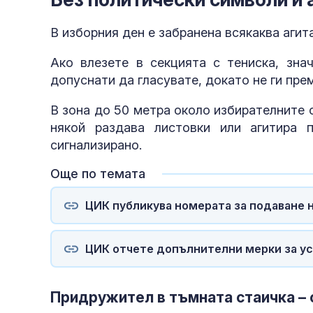
по-добре от д
В изборния ден е забранена всякаква агита
Ако влезете в секцията с тениска, зна
допуснати да гласувате, докато не ги пре
В зона до 50 метра около избирателните 
някой раздава листовки или агитира
сигнализирано.
Още по темата
ЦИК публикува номерата за подаване н
ЦИК отчете допълнителни мерки за у
Придружител в тъмната стаичка – 