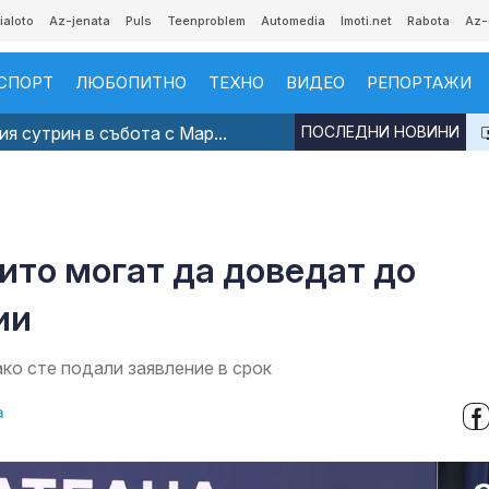
ialoto
Az-jenata
Puls
Teenproblem
Automedia
Imoti.net
Rabota
Az-
СПОРТ
ЛЮБОПИТНО
ТЕХНО
ВИДЕО
РЕПОРТАЖИ
я сутрин в събота с Мар...
ПОСЛЕДНИ НОВИНИ
6
оито могат да доведат до
ии
ко сте подали заявление в срок
а