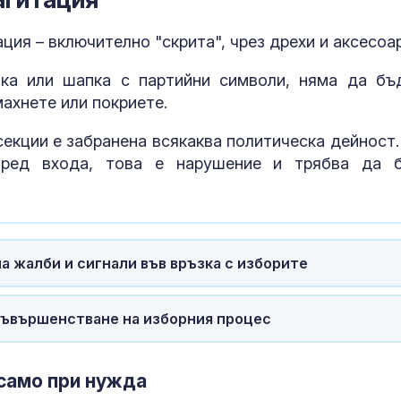
страната се справя
ругите?
ция – включително "скрита", чрез дрехи и аксесоар
Раздават безплатна
Почти полов
вода в София и през
бебета по све
чка или шапка с партийни символи, няма да бъ
почивните дни заради
изключителн
горещините
кърмени през
махнете или покриете.
шест месеца
секции е забранена всякаква политическа дейност.
Променят движението
Как се проме
на пет трамвая от
костите с на
 пред входа, това е нарушение и трябва да 
днес до 30 август
на възрастта
а жалби и сигнали във връзка с изборите
съвършенстване на изборния процес
само при нужда