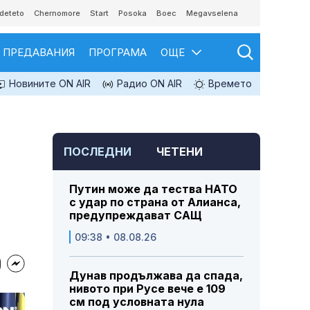
deteto
Chernomore
Start
Posoka
Boec
Megavselena
ПРЕДАВАНИЯ
ПРОГРАМА
ОЩЕ
Новините ON AIR
Радио ON AIR
Времето
ПОСЛЕДНИ
ЧЕТЕНИ
Путин може да тества НАТО
с удар по страна от Алианса,
предупреждават САЩ
09:38 • 08.08.26
Дунав продължава да спада,
нивото при Русе вече е 109
см под условната нула