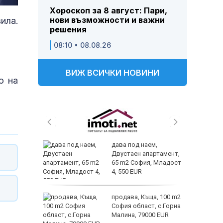
Хороскоп за 8 август: Пари,
нови възможности и важни
ила.
решения
08:10 • 08.08.26
ВИЖ ВСИЧКИ НОВИНИ
о на
 и
дава под наем,
 при
Двустаен апартамент,
акво
65 m2 София, Младост
аят
4, 550 EUR
 секс –
продава, Къща, 100 m2
се
София област, с.Горна
е?
Малина, 79000 EUR