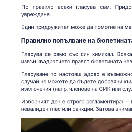
По правило всеки гласува сам. Прид
увреждане.
Един придружител може да помогне на ма
Правилно попълване на бюлетинат
Гласува се само със син химикал. Всяка
извън квадратчето правят бюлетината нев
Гласуване по настоящ адрес е възможно
случай не можете да бъдете добавяни към
изключения (напр. членове на СИК или слу
Изборният ден е строго регламентиран –
невалиден глас или санкции. Затова внима