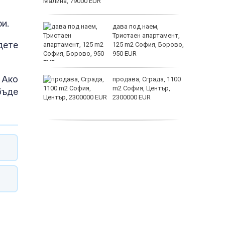
и.
ината
дава под наем,
та са
Тристаен апартамент,
дете
о
125 m2 София, Борово,
 първите
950 EUR
астерои
 Ако
нят
продава, Сграда, 1100
предване
m2 София, Център,
бъде
?
2300000 EUR
дава под наем,
Двустаен апартамент,
55 m2 София, Младост
4, 650 EUR