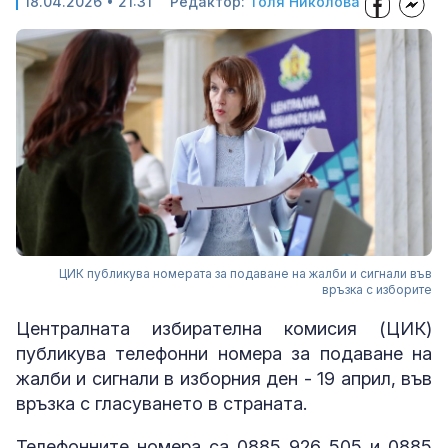
18.04.2026 • 21:31
Редактор:
Толя Николова
ЦИК публикува номерата за подаване на жалби и сигнали във
връзка с изборите
Централната избирателна комисия (ЦИК)
публикува телефонни номера за подаване на
жалби и сигнали в изборния ден - 19 април, във
връзка с гласуването в страната.
Телефонните номера са 0885 926 505 и 0885