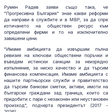
Румен Радев заяви също така, че
"Прогресивна България" знае какви реформи
да направи в службите и в МВР, за да спре
изтичането на обществен ресурс към
определени фирми и то на изключително
завишени цени.
"Имаме амбицията да извършим пълна
ревизия на ключови обществени поръчки и
въведем истински санкции за неизрядно
изпълнение, за ниско качество и да търсим
финансова компенсация. Имаме амбицията с
нашите партньорски служби и правителство
да търсим банкови сметки, активи, имоти на
български граждани зад граница, които са
придобити с пари с незаконен или неустановен
произход", подчерта президентът (2017 -
2026).