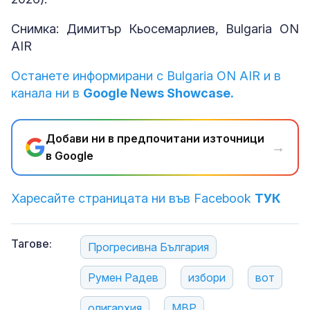
Снимка: Димитър Кьосемарлиев, Bulgaria ON
AIR
Останете информирани с Bulgaria ON AIR и в
канала ни в
Google News Showcase.
Добави ни в предпочитани източници
→
в Google
Харесайте страницата ни във Facebook
ТУК
Тагове:
Прогресивна България
Румен Радев
избори
вот
олигархия
МВР