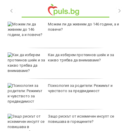
Можем ли да живеем до 146 години, а и
повече?
Как да изберем протеинов шейк и за
какво трябва да внимаваме?
Психология за родители: Режимът и
чувството за предвидимост
Защо рискът от исхемичен инсулт се
повишава в горещините?