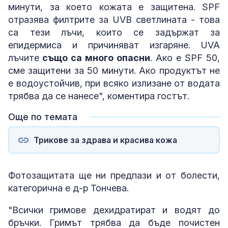
минути, за което кожата е защитена. SPF
отразява филтрите за UVB светлината - това
са тези лъчи, които се задържат за
епидермиса и причиняват изгаряне. UVA
лъчите
също са много опасни
. Ако е SPF 50,
сме защитени за 50 минути. Ако продуктът не
е водоустойчив, при всяко излизане от водата
трябва да се нанесе", коментира гостът.
Още по темата
Трикове за здрава и красива кожа
Фотозащитата ще ни предпази и от болести,
категорична е д-р Тончева.
"Всички гримове дехидратират и водят до
бръчки. Гримът трябва да бъде почистен