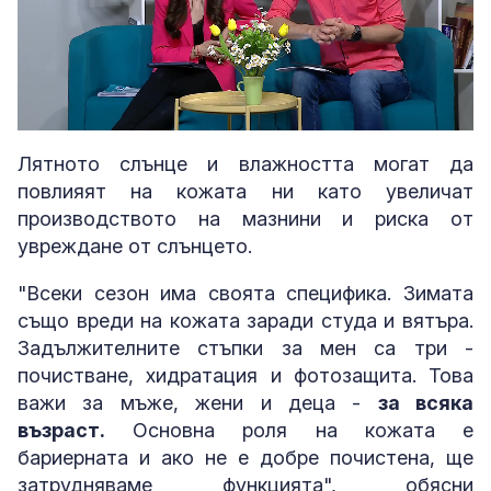
Loaded
:
Unmute
3.53%
Лятното слънце и влажността могат да
повлияят на кожата ни като увеличат
производството на мазнини и риска от
увреждане от слънцето.
"Всеки сезон има своята специфика. Зимата
също вреди на кожата заради студа и вятъра.
Задължителните стъпки за мен са три -
почистване, хидратация и фотозащита. Това
важи за мъже, жени и деца -
за всяка
възраст.
Основна роля на кожата е
бариерната и ако не е добре почистена, ще
затрудняваме функцията", обясни