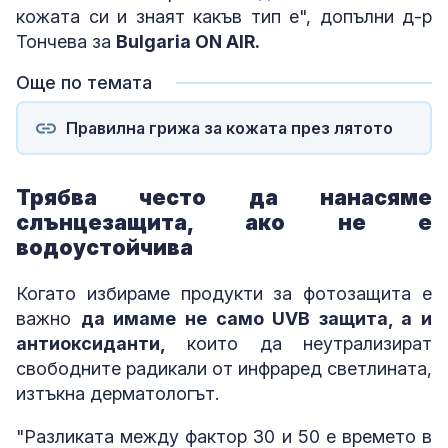
кожата си и знаят какъв тип е", допълни д-р
Тончева за
Bulgaria ON AIR.
Още по темата
Правилна грижа за кожата през лятото
Трябва често да нанасяме
слънцезащита, ако не е
водоустойчива
Когато избираме продукти за фотозащита е
важно
да имаме не само UVB защита, а и
антиоксиданти,
които да неутрализират
свободните радикали от инфраред светлината,
изтъкна дерматологът.
"Разликата между фактор 30 и 50 е времето в