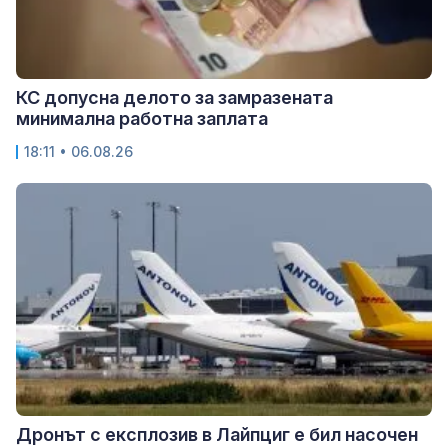
КС допусна делото за замразената
минимална работна заплата
18:11 • 06.08.26
Дронът с експлозив в Лайпциг е бил насочен