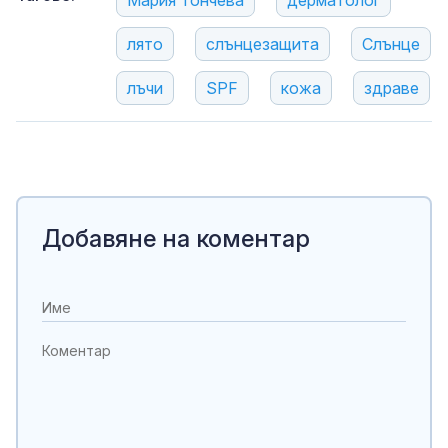
Мария Тончева
дерматолог
лято
слънцезащита
Слънце
лъчи
SPF
кожа
здраве
Добавяне на коментар