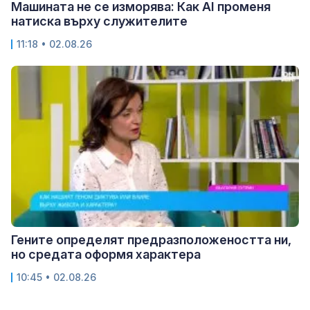
Машината не се изморява: Как AI променя
натиска върху служителите
11:18 • 02.08.26
Гените определят предразположеността ни,
но средата оформя характера
10:45 • 02.08.26