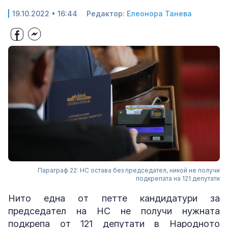
19.10.2022 • 16:44
Редактор:
Елеонора Танева
Параграф 22: НС остава без председател, никой не получи
подкрепата на 121 депутати
Нито една от петте кандидатури за
председател на НС не получи нужната
подкрепа от 121 депутати в Народното