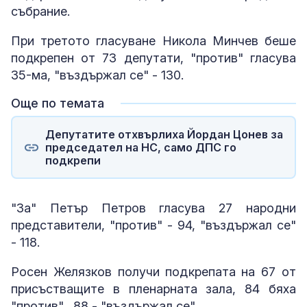
събрание.
При третото гласуване Никола Минчев беше
подкрепен от 73 депутати, "против" гласува
35-ма, "въздържал се" - 130.
Още по темата
Депутатите отхвърлиха Йордан Цонев за
председател на НС, само ДПС го
подкрепи
"За" Петър Петров гласува 27 народни
представители, "против" - 94, "въздържал се"
- 118.
Росен Желязков получи подкрепата на 67 от
присъстващите в пленарната зала, 84 бяха
"против", 88 - "въздържал се".