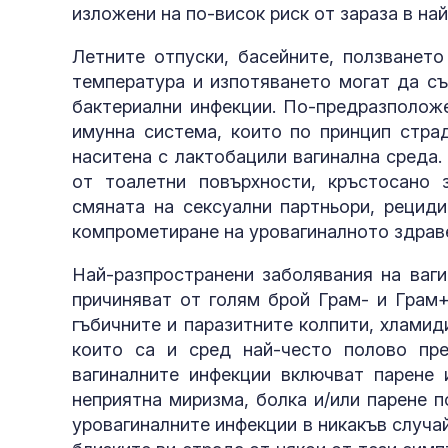
изложени на по-висок риск от зараза в на
Летните отпуски, басейните, ползването
температура и изпотяването могат да съ
бактериални инфекции. По-предразполож
имунна система, които по принцип стра
наситена с лактобацили вагинална среда.
от тоалетни повърхности, кръстосано 
смяната на сексуални партньори, рециди
компрометиране на уровагиналното здраве
Най-разпространени заболявания на ваги
причиняват от голям брой Грам- и Грам+
гъбичните и паразитните колпити, хламид
които са и сред най-често полово пре
вагиналните инфекции включват парене 
неприятна миризма, болка и/или парене п
уровагиналните инфекции в никакъв случай