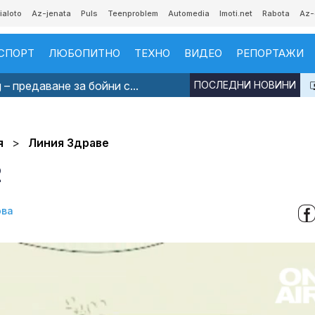
ialoto
Az-jenata
Puls
Teenproblem
Automedia
Imoti.net
Rabota
Az-
СПОРТ
ЛЮБОПИТНО
ТЕХНО
ВИДЕО
РЕПОРТАЖИ
 – предаване за бойни с...
ПОСЛЕДНИ НОВИНИ
я
Линия Здраве
2
ова