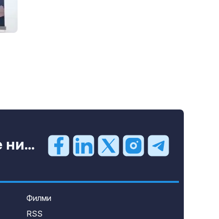
ни...
Филми
RSS