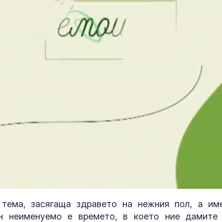
тема, засягаща здравето на нежния пол, а им
он неименуемо е времето, в което ние дамите