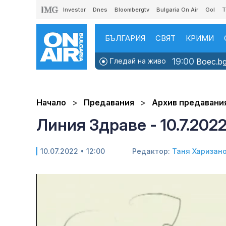
Investor
Dnes
Bloombergtv
Bulgaria On Air
Gol
T
БЪЛГАРИЯ
СВЯТ
КРИМИ
19:00
Гледай на живо
Boec.bg
Начало
Предавания
Архив предавани
Линия Здраве - 10.7.202
10.07.2022 • 12:00
Редактор:
Таня Харизан