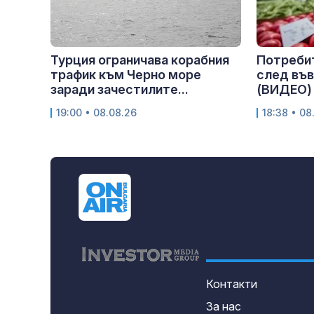
Турция ограничава корабния
Потребит
трафик към Черно море
след въ
заради зачестилите...
(ВИДЕО)
19:00 • 08.08.26
18:38 • 08
Контакти
За нас