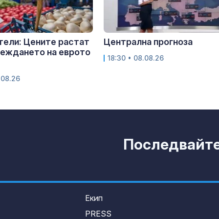
ели: Цените растат
Централна прогноза
веждането на еврото
18:30 • 08.08.26
.08.26
Последвайте 
Екип
PRESS