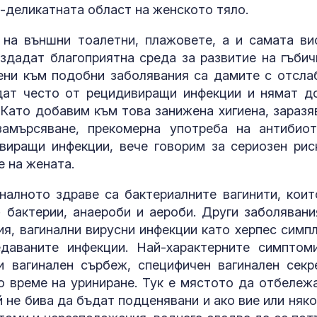
й-деликатната област на женското тяло.
 на външни тоалетни, плажовете, а и самата ви
здадат благоприятна среда за развитие на гъбич
ени към подобни заболявания са дамите с отсла
дат често от рецидивиращи инфекции и нямат д
 Като добавим към това занижена хигиена, заразя
замърсяване, прекомерна употреба на антибиот
виращи инфекции, вече говорим за сериозен рис
Пожарът кра
 на жената.
Асеновград о
над 6000 дека
е овладян
налното здраве са бактериалните вагинити, коит
 бактерии, анаероби и аероби. Други заболявани
Интер надви 
ия, вагинални вирусни инфекции като херпес симпл
в дербито, Ди
даваните инфекции. Най-характерните симптом
превърна в г
и вагинален сърбеж, специфичен вагинален секр
о време на уриниране. Тук е мястото да отбележа
 не бива да бъдат подценявани и ако вие или няко
Шофьор на ав
телефон в ръ