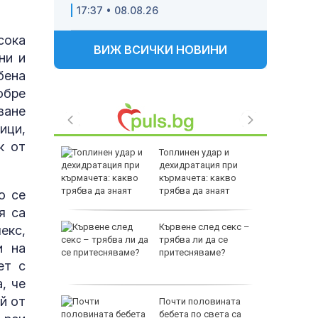
17:37 • 08.08.26
сока
ВИЖ ВСИЧКИ НОВИНИ
ни и
бена
обре
ване
ици,
к от
й
Топлинен удар и
бхвана
дехидратация при
ра, вече
кърмачета: какво
трябва да знаят
о се
родителите
я са
Ювентус
Кървене след секс –
екс,
уф се
трябва ли да се
и на
ерой
притесняваме?
ет с
, че
й от
тобус с
Почти половината
ка зад
бебета по света са