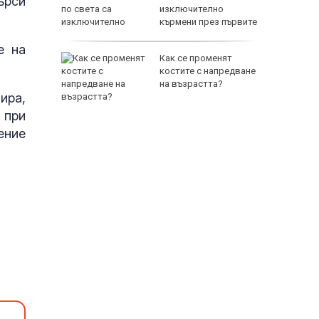
ърси
 TikTok и
изключително
 (ВИДЕО)
кърмени през първите
шест месеца
е на
падът
Как се променят
зия като
костите с напредване
рещу
на възрастта?
ира,
 при
ение