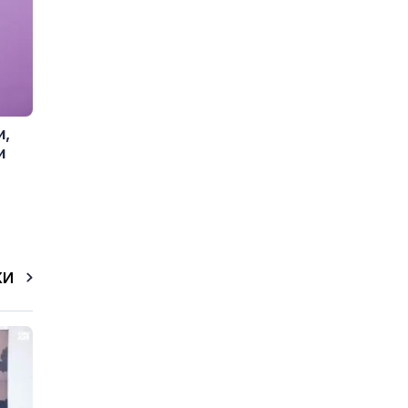
и,
и
КИ