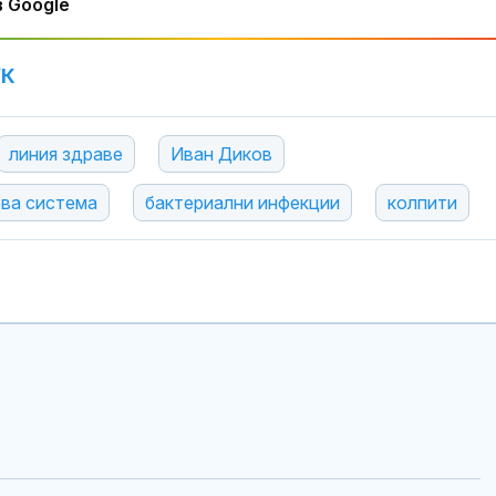
 Google
УК
линия здраве
Иван Диков
ва система
бактериални инфекции
колпити