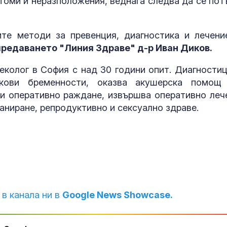
птоми и неразположения, веднага следва да се пот
волана: Гледа
кара с лакти
те методи за превенция, диагностика и лечени
Медведев: За
предаването "Линия Здраве" д-р Иван Диков.
използва Гру
инструмент с
еколог в София с над 30 години опит. Диагностиц
Русия
кови бременности, оказва акушерска помощ
и оперативно раждане, извършва оперативно леч
аниране, репродуктивно и сексуално здраве.
 в канала ни в
Google News Showcase.