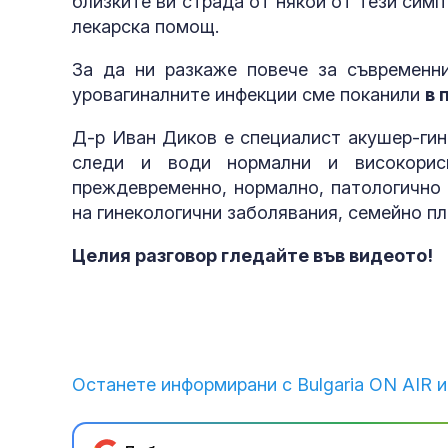
близките ви страда от някои от тези сим
лекарска помощ.
За да ни разкаже повече за съвременни
уровагиналните инфекции сме поканили
в 
Д-р Иван Диков е специалист акушер-гин
следи и води нормални и високорис
преждевременно, нормално, патологично 
на гинекологични заболявания, семейно пл
Целия разговор гледайте във видеото!
Останете информирани с Bulgaria ON AIR и