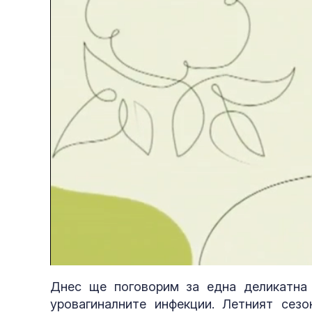
Loaded
:
Unmute
3.48%
Днес ще поговорим за една деликатна 
уровагиналните инфекции. Летният сез