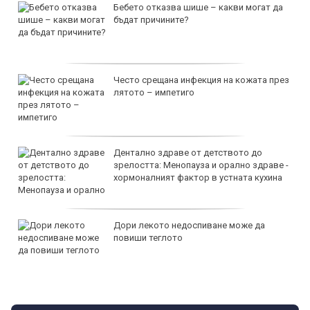
Бебето отказва шише – какви могат да
бъдат причините?
Често срещана инфекция на кожата през
лятото – импетиго
Дентално здраве от детството до
зрелостта: Менопауза и орално здраве -
хормоналният фактор в устната кухина
Дори лекото недоспиване може да
повиши теглото