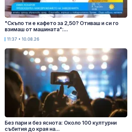
"Скъпо ти е кафето за 2,50? Отиваш и си го
взимаш от машината":...
11:37 • 10.08.26
Без пари и без яснота: Около 100 културни
събития до края на...