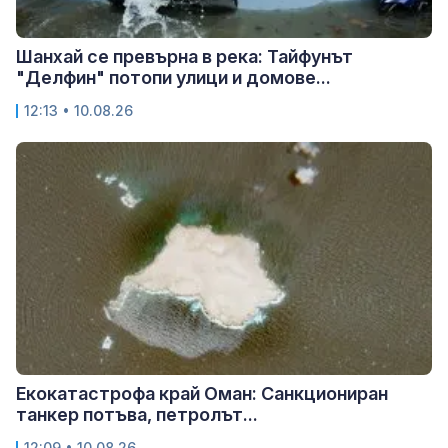
Шанхай се превърна в река: Тайфунът
"Делфин" потопи улици и домове...
12:13 • 10.08.26
Екокатастрофа край Оман: Санкциониран
танкер потъва, петролът...
12:09 • 10.08.26