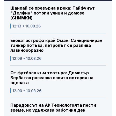
Шанхай се превърна в река: Тайфунът
"Делфин" потопи улици и домове
(СНИМКИ)
12:13 • 10.08.26
Екокатастрофа край Оман: Санкциониран
танкер потъва, петролът се разлива
лавинообразно
12:09 • 10.08.26
От футбола към театъра: Димитър
Бербатов разказва своята история на
сцената
12:00 • 10.08.26
Парадоксът на AI: Технологията пести
време, но удължава работния ден