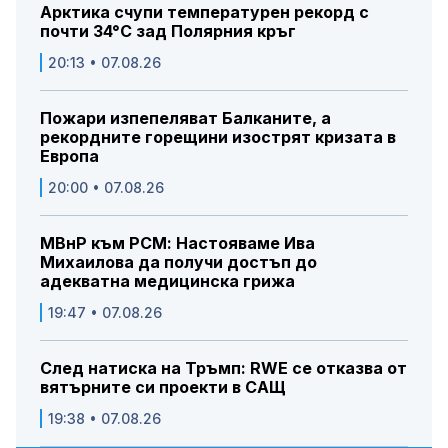
Арктика счупи температурен рекорд с
почти 34°C зад Полярния кръг
20:13 • 07.08.26
Пожари изпепеляват Балканите, а
рекордните горещини изострят кризата в
Европа
20:00 • 07.08.26
МВнР към РСМ: Настояваме Ива
Михаилова да получи достъп до
адекватна медицинска грижа
19:47 • 07.08.26
След натиска на Тръмп: RWE се отказва от
вятърните си проекти в САЩ
19:38 • 07.08.26