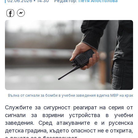
02.06.2026 • 14:30
Редактор:
Петя Апостолова
Вълна от сигнали за бомби в учебни заведения вдигна МВР на крак
Службите за сигурност реагират на серия от
сигнали за взривни устройства в учебни
заведения. Сред атакуваните е и русенска
детска градина, където опасност не е открита,