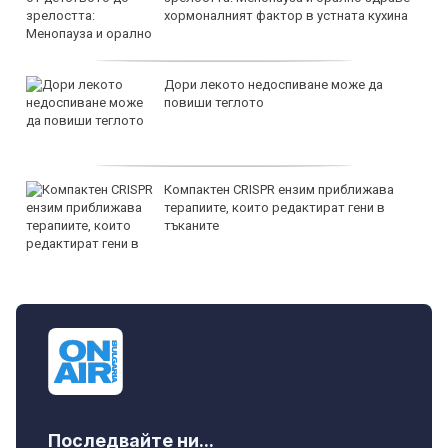
хормоналният фактор в устната кухина
Дори лекото недоспиване може да
повиши теглото
Компактен CRISPR ензим приближава
терапиите, които редактират гени в
тъканите
Последвайте ни...