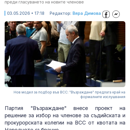
преди гласуването на новите членове
03.05.2026 • 17:18
Редактор:
Вяра Димова
Нов модел за подбор във ВСС: "Възраждане" предлага край на
формалните изслушвания
Партия "Възраждане" внесе проект на
решение за избор на членове за съдийската и
прокурорската колегии на ВСС от квотата на
Народното събрание.