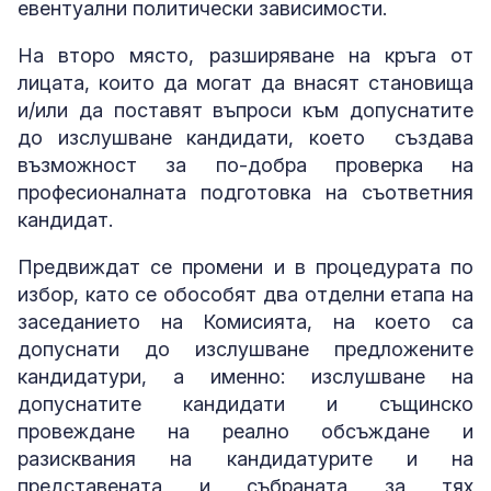
евентуални политически зависимости.
На второ място, разширяване на кръга от
лицата, които да могат да внасят становища
и/или да поставят въпроси към допуснатите
до изслушване кандидати, което създава
възможност за по-добра проверка на
професионалната подготовка на съответния
кандидат.
Предвиждат се промени и в процедурата по
избор, като се обособят два отделни етапа на
заседанието на Комисията, на което са
допуснати до изслушване предложените
кандидатури, а именно: изслушване на
допуснатите кандидати и същинско
провеждане на реално обсъждане и
разисквания на кандидатурите и на
представената и събраната за тях