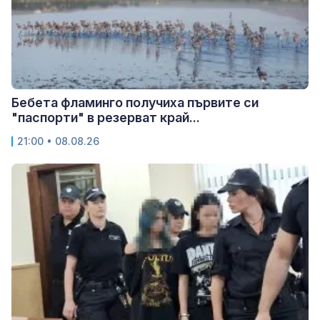
Бебета фламинго получиха първите си
"паспорти" в резерват край...
21:00 • 08.08.26