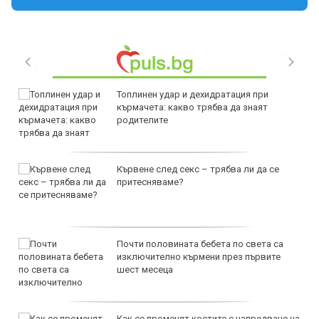
Топлинен удар и дехидратация при
кърмачета: какво трябва да знаят
родителите
Кървене след секс – трябва ли да се
притесняваме?
Почти половината бебета по света са
изключително кърмени през първите
шест месеца
Как се променят костите с напредване на