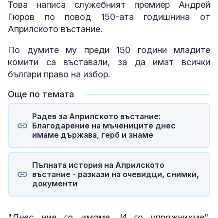
Това написа служебният премиер Андрей
Гюров по повод 150-ата годишнина от
Априлското въстание.
По думите му преди 150 години младите
комити са въставали, за да имат всички
българи право на избор.
Още по темата
Радев за Априлското въстание:
Благодарение на мъчениците днес
имаме държава, герб и знаме
Пълната история на Априлското
въстание - разкази на очевидци, снимки,
документи
"
Днес ние го имаме. И го упражнихме
",