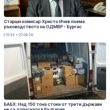
Старши комисар Христо Ичев поема
ръководството на ОДМВР - Бургас
15:53 • 07.08.26
БАБХ: Над 150 тона стоки от трети държави
не са допуснати в България...