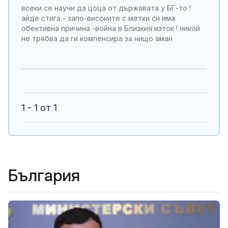
всеки се научи да цоца от държавата у БГ-то !
айде стига - запо-високите с метки си има
обективна причина -война в Близкия изток ! никой
не трябва да ги компенсира за нищо аман
1 - 1 от 1
България