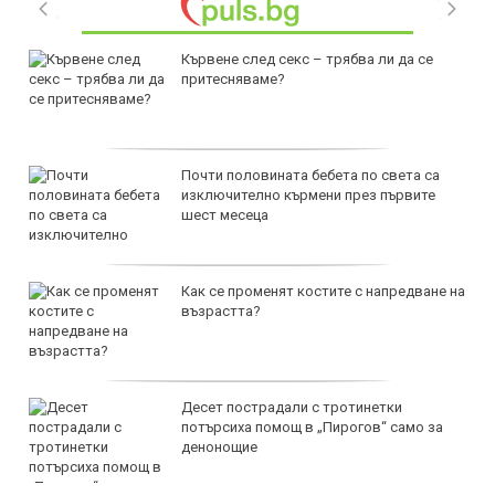
Кървене след секс – трябва ли да се
притесняваме?
Почти половината бебета по света са
изключително кърмени през първите
шест месеца
Как се променят костите с напредване на
възрастта?
Десет пострадали с тротинетки
потърсиха помощ в „Пирогов“ само за
денонощие