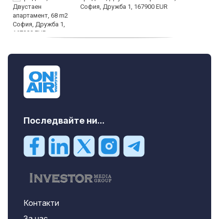
София, Дружба 1, 167900 EUR
дава под наем, Двустаен апартамент, 70
m2 София, Манастирски Ливади, 800 EUR
Последвайте ни...
Контакти
За нас