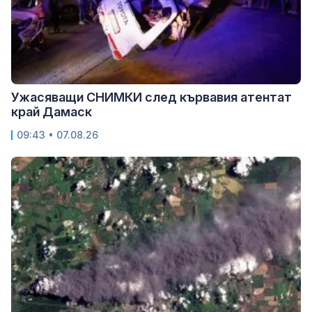
Ужасяващи СНИМКИ след кървавия атентат
край Дамаск
09:43 • 07.08.26