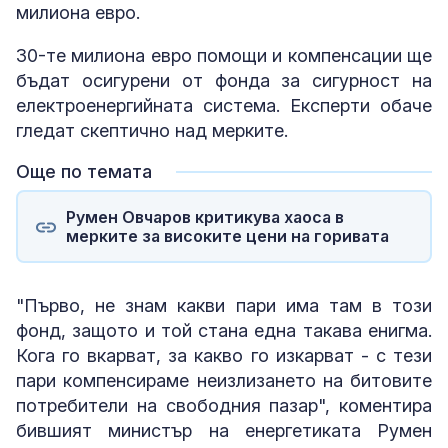
милиона евро.
30-те милиона евро помощи и компенсации ще
бъдат осигурени от фонда за сигурност на
електроенергийната система. Експерти обаче
гледат скептично над мерките.
Още по темата
Румен Овчаров критикува хаоса в
мерките за високите цени на горивата
"Първо, не знам какви пари има там в този
фонд, защото и той стана една такава енигма.
Кога го вкарват, за какво го изкарват - с тези
пари компенсираме неизлизането на битовите
потребители на свободния пазар", коментира
бившият министър на енергетиката Румен