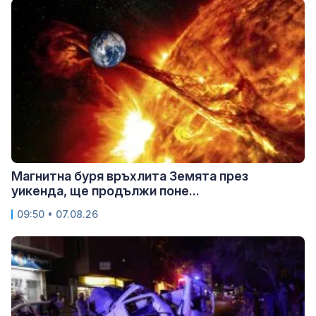
Магнитна буря връхлита Земята през
уикенда, ще продължи поне...
09:50 • 07.08.26