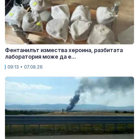
Фентанилът измества хероина, разбитата
лаборатория може да е...
09:13 • 07.08.26