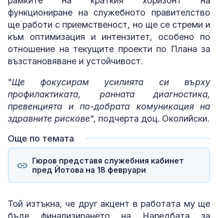
рамките на краткия хоризонт на
функциониране на служебното правителство
ще работи с приемственост, но ще се стреми и
към оптимизация и интензитет, особено по
отношение на текущите проекти по Плана за
възстановяване и устойчивост.
"
Ще фокусирам усилията си върху
профилактиката, ранната диагностика,
превенцията и по-добрата комуникация на
здравните рискове
", подчерта доц. Околийски.
Още по темата
Гюров представя служебния кабинет
пред Йотова на 18 февруари
Той изтъкна, че друг акцент в работата му ще
бъде финализирането на Наредбата за