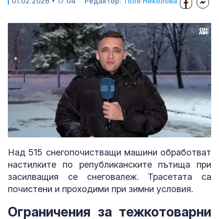
01.02.2026 • 17:04
Редактор:
Толя Николова
Loaded
:
Unmute
66.00%
Над 515 снегопочистващи машини обработват
настилките по републиканските пътища при
засилващия се снеговалеж. Трасетата са
почистени и проходими при зимни условия.
Ограничения за тежкотоварни