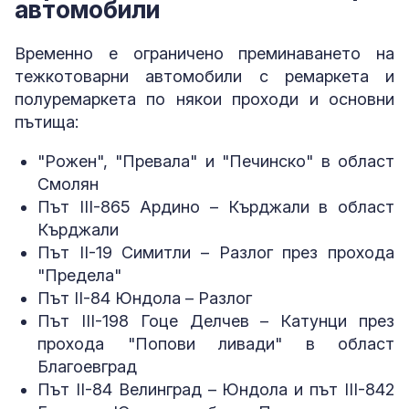
автомобили
Временно е ограничено преминаването на
тежкотоварни автомобили с ремаркета и
полуремаркета по някои проходи и основни
пътища:
"Рожен", "Превала" и "Печинско" в област
Смолян
Път III-865 Ардино – Кърджали в област
Кърджали
Път II-19 Симитли – Разлог през прохода
"Предела"
Път II-84 Юндола – Разлог
Път III-198 Гоце Делчев – Катунци през
прохода "Попови ливади" в област
Благоевград
Път II-84 Велинград – Юндола и път III-842