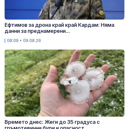
Ефтимов за дрона край край Кардам: Няма
данни за преднамерени...
08:09 • 09.08.26
Времето днес: Жеги до 35 градуса с
гръмотевични бури и опасност...