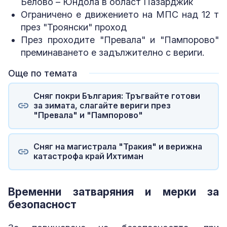
Белово – Юндола в област Пазарджик
Ограничено е движението на МПС над 12 т
през "Троянски" проход
През проходите "Превала" и "Пампорово"
преминаването е задължително с вериги.
Още по темата
Сняг покри България: Тръгвайте готови
за зимата, слагайте вериги през
"Превала" и "Пампорово"
Сняг на магистрала "Тракия" и верижна
катастрофа край Ихтиман
Временни затваряния и мерки за
безопасност