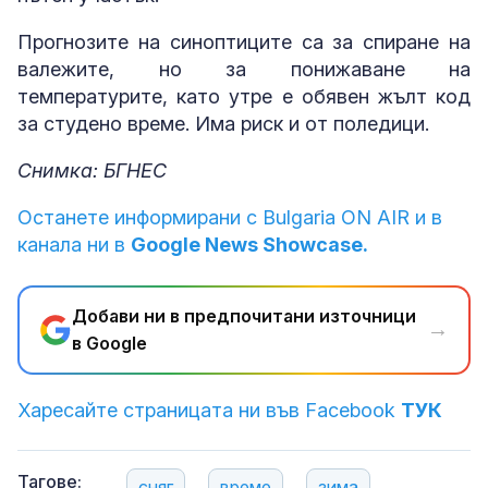
Прогнозите на синоптиците са за спиране на
валежите, но за понижаване на
температурите, като утре е обявен жълт код
за студено време. Има риск и от поледици.
Снимка: БГНЕС
Останете информирани с Bulgaria ON AIR и в
канала ни в
Google News Showcase.
Добави ни в предпочитани източници
→
в Google
Харесайте страницата ни във Facebook
ТУК
Тагове:
сняг
време
зима