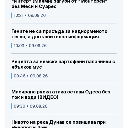
"Интер" (Маями) загуби от "Монтерей"
без Меси и Суарес
10:21 • 09.08.26
Гените не са присъда за наднорменото
тегло, а допълнителна информация
10:03 • 09.08.26
Рецепта за немски картофени палачинки с
ябълков мус
09:46 • 09.08.26
Масирана руска атака остави Одеса без
ток и вода (ВИДЕО)
09:30 • 09.08.26
Нивото на река Дунав се повишава при
Никопол и Лом