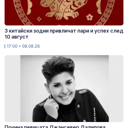
3 китайски зодии привличат пари и успех след
10 август
17:00 • 08.08.26
Почина певицата Джансевер Далипова