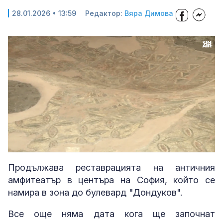
28.01.2026 • 13:59
Редактор:
Вяра Димова
Loaded
:
Unmute
28.61%
Продължава реставрацията на античния
амфитеатър в центъра на София, който се
намира в зона до булевард "Дондуков".
Все още няма дата кога ще започнат