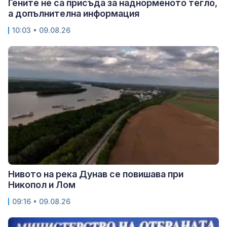
Гените не са присъда за наднорменото тегло,
а допълнителна информация
10:03 • 09.08.26
Нивото на река Дунав се повишава при
Никопол и Лом
09:16 • 09.08.26