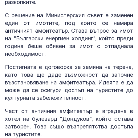
разкопките.
С решение на Министерския съвет е заменен
един от имотите, под които се намира
античният амфитеатър. Става въпрос за имот
на "Български енергиен холдинг", който преди
година беше обявен за имот с отпаднала
необходимост.
Постигната е договорка за замяна на терена,
като това ще даде възможност да започне
възстановяване на амфитеатъра. Идеята е да
може да се осигури достъп на туристите до
културната забележителност.
Част от античния амфитеатър е вградена в
хотел на булевард "Дондуков", който остава
затворен. Това също възпрепятства достъпа
на туристите.