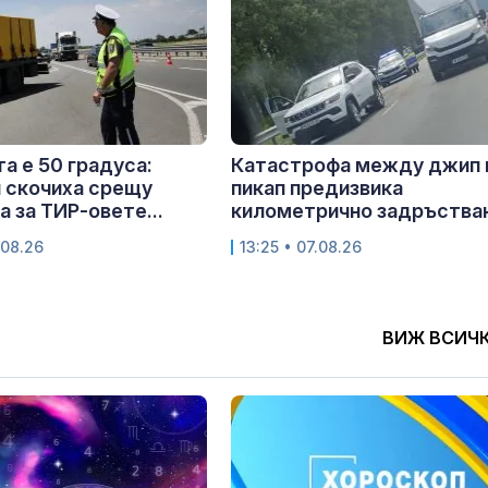
та е 50 градуса:
Катастрофа между джип 
 скочиха срещу
пикап предизвика
а за ТИР-овете...
километрично задръстван
.08.26
13:25 • 07.08.26
ВИЖ ВСИЧ