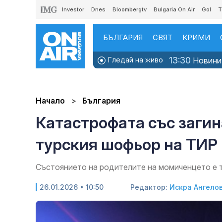
Investor
Dnes
Bloombergtv
Bulgaria On Air
Gol
T
БЪЛГАРИЯ
СВЯТ
КРИМИ
13:30
Гледай на живо
Новини
Начало
България
Катастрофата със загин
турския шофьор на ТИР
Състоянието на родителите на момиченцето е 
26.01.2026 • 10:50
Редактор:
Искра Ангело