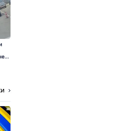
и
е...
КИ