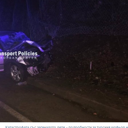
Катастрофата със загиналото дете - подробности за турския шофьор 