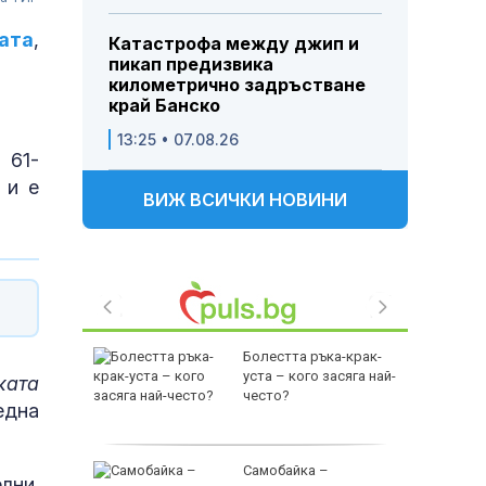
ата
,
Катастрофа между джип и
пикап предизвика
километрично задръстване
край Банско
13:25 • 07.08.26
 61-
 и е
ВИЖ ВСИЧКИ НОВИНИ
битки на
Болестта ръка-крак-
 слаби
уста – кого засяга най-
ката
често?
една
Гърция
Самобайка –
лни.