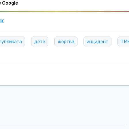
 Google
УК
публиката
дете
жертва
инцидент
ТИ