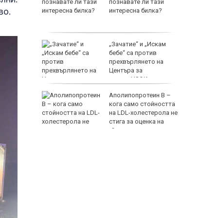
латно
познавате ли тази
во.
интересна билка?
ли
режа
„Зачатие“ и „Искам
т езеро
бебе“ са против
ила
прехвърлянето на
Центъра за
асистирана репродукция към НЗОК
аха над
Аполипопротеин B –
с в
кога само стойността
етричко
на LDL-холестерола не
стига за оценка на
сърдечносъдовия риск?