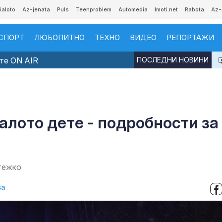
ialoto
Az-jenata
Puls
Teenproblem
Automedia
Imoti.net
Rabota
Az-
СПОРТ
ЛЮБОПИТНО
ТЕХНО
ВИДЕО
РЕПОРТАЖИ
те ON AIR
ПОСЛЕДНИ НОВИНИ
алото дете - подробности за
тежко
ва