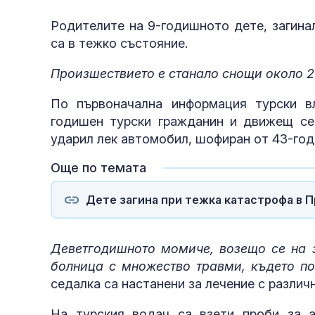
Родителите на 9-годишното дете, загина
са в тежко състояние.
Произшествието е станало снощи около 21:
По първоначална информация турски вл
годишен турски гражданин и движещ се
ударил лек автомобил, шофиран от 43-го
Още по темата
Дете загина при тежка катастрофа в 
Деветгодишното момиче, возещо се на з
болница с множество травми, където по
седалка са настанени за лечение с различ
На турския водач са взети проби за а