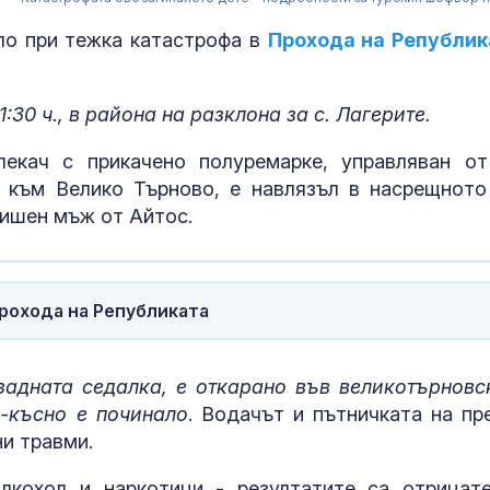
ло при тежка катастрофа в
Прохода на Републик
30 ч., в района на разклона за с. Лагерите.
екач с прикачено полуремарке, управляван от
 към Велико Търново, е навлязъл в насрещното
дишен мъж от Айтос.
Прохода на Републиката
SENSHI 33: В 
открито няма
адната седалка, е откарано във великотърновс
борци
-късно е починало
. Водачът и пътничката на пр
ни травми.
На остров в 
лкохол и наркотици - резултатите са отрицате