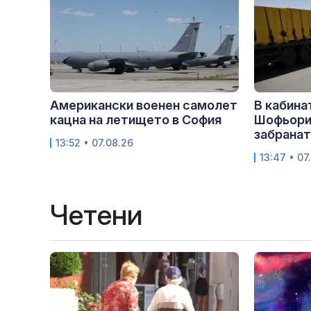
Американски военен самолет
В кабина
кацна на летището в София
Шофьори
забранат
13:52 • 07.08.26
13:47 • 07
Четени