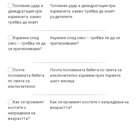
Топлинен удар и дехидратация при
кърмачета: какво трябва да знаят
родителите
Кървене след секс – трябва ли да се
притесняваме?
Почти половината бебета по света са
изключително кърмени през първите
шест месеца
Как се променят костите с напредване на
възрастта?