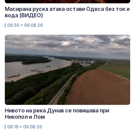
Масирана руска атака остави Одеса без ток и
вода (ВИДЕО)
09:30 • 09.08.26
Нивото на река Дунав се повишава при
Никопол и Лом
09:16 • 09.08.26