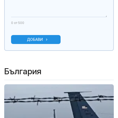
0
от 500
ДОБАВИ
България