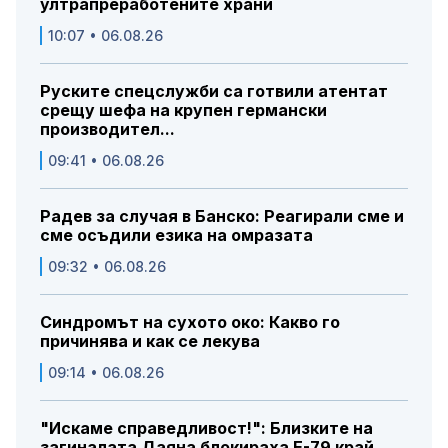
ултрапреработените храни
10:07 • 06.08.26
Руските спецслужби са готвили атентат
срещу шефа на крупен германски
производител...
09:41 • 06.08.26
Радев за случая в Банско: Реагирали сме и
сме осъдили езика на омразата
09:32 • 06.08.26
Синдромът на сухото око: Какво го
причинява и как се лекува
09:14 • 06.08.26
"Искаме справедливост!": Близките на
загиналата Даяна блокираха Е-79 край