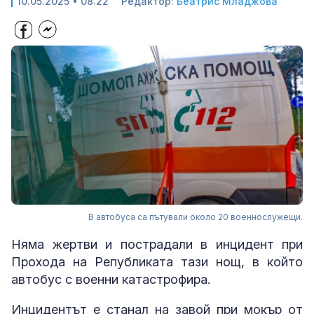
10.05.2025 • 08:22
Редактор:
Беатрис Младжова
В автобуса са пътували около 20 военнослужещи.
Няма жертви и пострадали в инцидент при
Прохода на Републиката тази нощ, в който
автобус с военни катастрофира.
Инцидентът е станал на завой при мокър от