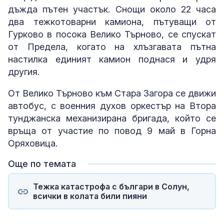
дъжда пътен участък. Снощи около 22 часа
два тежкотоварни камиона, пътуващи от
Гурково в посока Велико Търново, се спускат
от Предела, когато на хлъзгавата пътна
настилка единият камион поднася и удря
другия.
От Велико Търново към Стара Загора се движи
автобус, с военния духов оркестър на Втора
тунджанска механизирана бригада, който се
връща от участие по повод 9 май в Горна
Оряховица.
Още по темата
Тежка катастрофа с българи в Солун,
всички в колата били пияни