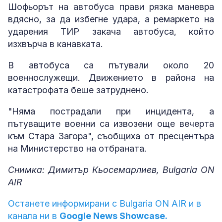
Шофьорът на автобуса прави рязка маневра
вдясно, за да избегне удара, а ремаркето на
ударения ТИР закача автобуса, който
изхвърча в канавката.
В автобуса са пътували около 20
военнослужещи. Движението в района на
катастрофата беше затруднено.
"Няма пострадали при инцидента, а
пътуващите военни са извозени още вечерта
към Стара Загора", съобщиха от пресцентъра
на Министерство на отбраната.
Снимка: Димитър Кьосемарлиев, Bulgaria ON
AIR
Останете информирани с Bulgaria ON AIR и в
канала ни в
Google News Showcase.