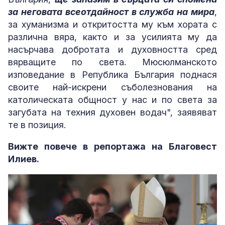
за неговата всеотдайност в служба на мира
,
за хуманизма и откритостта му към хората с
различна вяра, както и за усилията му да
насърчава добротата и духовността сред
вярващите по света. Мюсюлманското
изповедание в Република България поднася
своите най-искрени съболезнования на
католическата общност у нас и по света за
загубата на техния духовен водач", заявяват
те в позиция.
Вижте повече в репортажа на Благовест
Илиев.