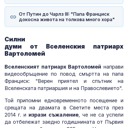
От Путин до Чарлз III: "Папа Франциск
докосна живота на толкова много хора"
Силни
думи от Вселенския патриарх
Вартоломей
Вселенският патриарх Вартоломей
направи
видеообръщение по повод смъртта на папа
Франциск: "Верен приятел и спътник на
Вселенската патриаршия и на Правослевието".
Той припомни едновременното посещение и
срещата на двамата в Светите места през
2014 г. и
изрази съжаление
, че не са успели
да отбележат заедно годишнината от Първия