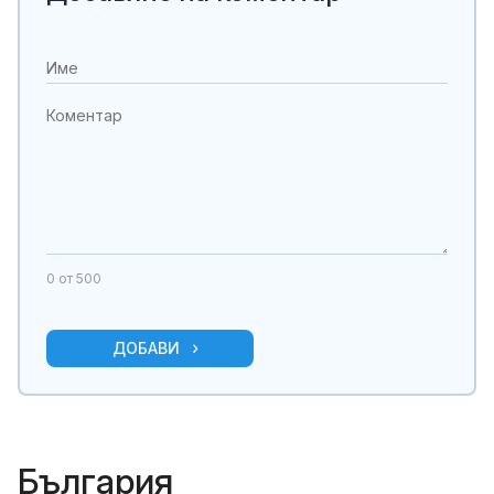
0
от 500
ДОБАВИ
България