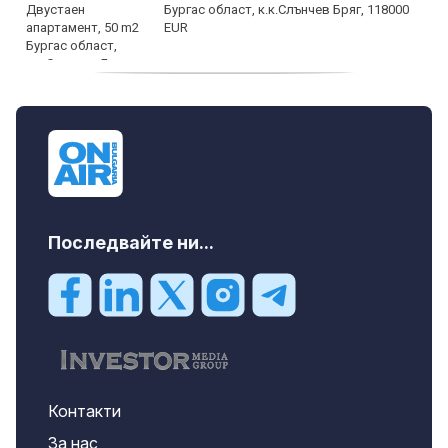
Бургас област, к.к.Слънчев Бряг, 118000
EUR
продава, Двустаен апартамент, 59 m2
Бургас област, гр.Несебър, 98000 EUR
Последвайте ни...
Контакти
За нас