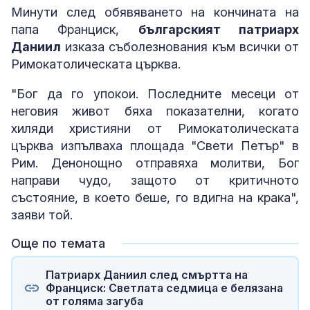
Минути след обявяването на кончината на
папа Франциск,
българският патриарх
Даниил
изказа съболезнования към всички от
Римокатолическата църква.
"Бог да го упокои. Последните месеци от
неговия живот бяха показателни, когато
хиляди християни от Римокатолическата
църква изпълваха площада "Свети Петър" в
Рим. Денонощно отправяха молитви, Бог
направи чудо, защото от критичното
състояние, в което беше, го вдигна на крака",
заяви той.
Още по темата
Патриарх Даниил след смъртта на
Франциск: Светлата седмица е белязана
от голяма загуба