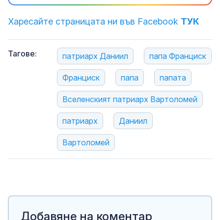
Харесайте страницата ни във Facebook
ТУК
Тагове:
патриарх Даниил
папа Франциск
Франциск
папа
папата
Вселенският патриарх Вартоломей
патриарх
Даниил
Вартоломей
Добавяне на коментар