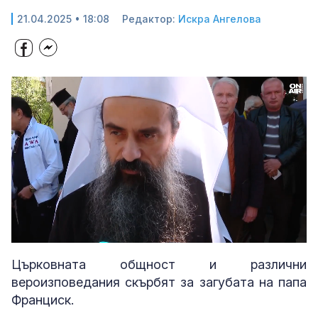
21.04.2025 • 18:08
Редактор:
Искра Ангелова
Loaded
:
Unmute
41.79%
Църковната общност и различни
вероизповедания скърбят за загубата на папа
Франциск.