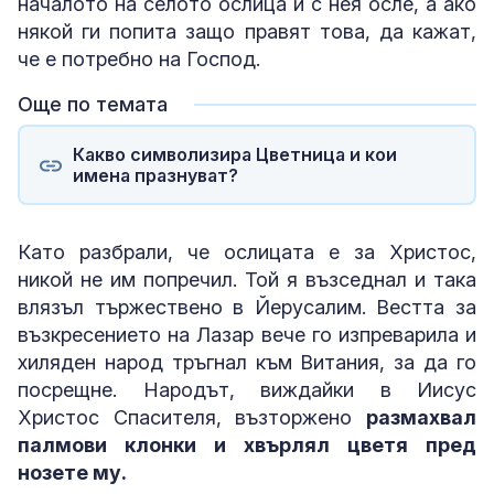
началото на селото ослица и с нея осле, а ако
някой ги попита защо правят това, да кажат,
че е потребно на Господ.
Още по темата
Какво символизира Цветница и кои
имена празнуват?
Като разбрали, че ослицата е за Христос,
никой не им попречил. Той я възседнал и така
влязъл тържествено в Йерусалим. Вестта за
възкресението на Лазар вече го изпреварила и
хиляден народ тръгнал към Витания, за да го
посрещне. Народът, виждайки в Иисус
Христос Спасителя, възторжено
размахвал
палмови клонки и хвърлял цветя пред
нозете му.