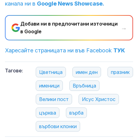
канала ни в
Google News Showcase.
Добави ни в предпочитани източници
→
в Google
Харесайте страницата ни във Facebook
ТУК
Тагове:
Цветница
имен ден
празник
именици
Връбница
Велики пост
Исус Христос
църква
върба
върбови клонки