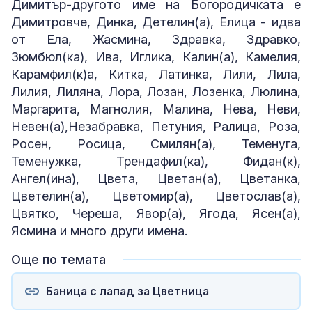
Димитър-другото име на Богородичката е
Димитровче, Динка, Детелин(а), Елица - идва
от Ела, Жасмина, Здравка, Здравко,
Зюмбюл(ка), Ива, Иглика, Калин(а), Камелия,
Карамфил(к)а, Китка, Латинка, Лили, Лила,
Лилия, Лиляна, Лора, Лозан, Лозенка, Люлина,
Маргарита, Магнолия, Малина, Нева, Неви,
Невен(а),Незабравка, Петуния, Ралица, Роза,
Росен, Росица, Смилян(а), Теменуга,
Теменужка, Трендафил(ка), Фидан(к),
Ангел(ина), Цвета, Цветан(а), Цветанка,
Цветелин(а), Цветомир(а), Цветослав(а),
Цвятко, Череша, Явор(а), Ягода, Ясен(а),
Ясмина и много други имена.
Още по темата
Баница с лапад за Цветница