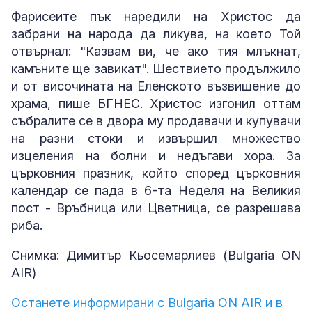
Фарисеите пък наредили на Христос да
забрани на народа да ликува, на което Той
отвърнал: "Казвам ви, че ако тия млъкнат,
камъните ще завикат". Шествието продължило
и от височината на Еленското възвишение до
храма, пише БГНЕС. Христос изгонил оттам
събралите се в двора му продавачи и купувачи
на разни стоки и извършил множество
изцеления на болни и недъгави хора. За
църковния празник, който според църковния
календар се пада в 6-та Неделя на Великия
пост - Връбница или Цветница, се разрешава
риба.
Снимка: Димитър Кьосемарлиев (Bulgaria ON
AIR)
Останете информирани с Bulgaria ON AIR и в