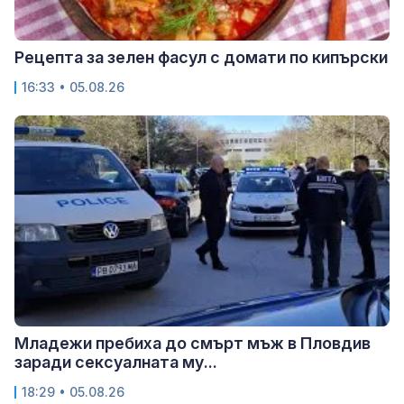
Рецепта за зелен фасул с домати по кипърски
16:33 • 05.08.26
Младежи пребиха до смърт мъж в Пловдив
заради сексуалната му...
18:29 • 05.08.26