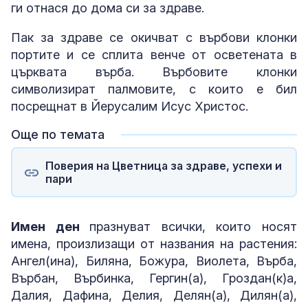
ги отнася до дома си за здраве.
Пак за здраве се окичват с върбови клонки
портите и се сплита венче от осветената в
църквата върба. Върбовите клонки
символизират палмовите, с които е бил
посрещнат в Йерусалим Исус Христос.
Още по темата
Поверия на Цветница за здраве, успехи и
пари
Имен ден
празнуват всички, които носят
имена, произлизащи от названия на растения:
Ангел(ина), Биляна, Божура, Виолета, Върба,
Върбан, Върбинка, Гергин(а), Гроздан(к)а,
Далия, Дафина, Делия, Делян(а), Дилян(а),