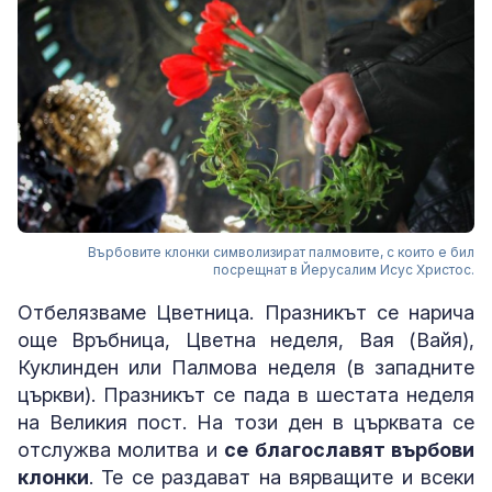
Върбовите клонки символизират палмовите, с които е бил
посрещнат в Йерусалим Исус Христос.
Отбелязваме Цветница. Празникът се нарича
още Връбница, Цветна неделя, Вая (Вайя),
Куклинден или Палмова неделя (в западните
църкви). Празникът се пада в шестата неделя
на Великия пост. На този ден в църквата се
отслужва молитва и
се благославят върбови
клонки
. Те се раздават на вярващите и всеки