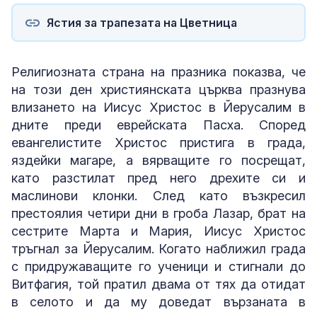
Ястия за трапезата на Цветница
Религиозната страна на празника показва, че
на този ден християнската църква празнува
влизането на Иисус Христос в Йерусалим в
дните преди еврейската Пасха. Според
евангелистите Христос пристига в града,
яздейки магаре, а вярващите го посрещат,
като разстилат пред него дрехите си и
маслинови клонки. След като възкресил
престоялия четири дни в гроба Лазар, брат на
сестрите Марта и Мария, Иисус Христос
тръгнал за Йерусалим. Когато наближил града
с придружаващите го ученици и стигнали до
Витфагия, той пратил двама от тях да отидат
в селото и да му доведат вързаната в