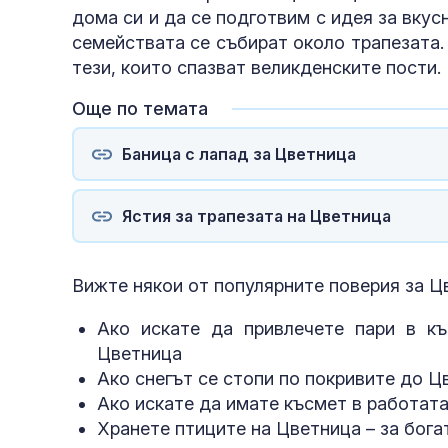
дома си и да се подготвим с идея за вкусн
семействата се събират около трапезата.
тези, които спазват великденските пости.
Още по темата
Баница с лапад за Цветница
Ястия за трапезата на Цветница
Вижте някои от популярните поверия за Цв
Ако искате да привлечете пари в къ
Цветница
Ако снегът се стопи по покривите до Ц
Ако искате да имате късмет в работата
Хранете птиците на Цветница – за бога