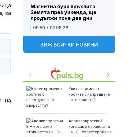
ница
Магнитна буря връхлита
Земята през уикенда, ще
а
, за
продължи поне два дни
09:50 • 07.08.26
ВИЖ ВСИЧКИ НОВИНИ
длага
Как се променят
 Агенция
костите с напредване
а на
рност
на възрастта?
ит: Джип
Аполипопротеин B –
варийна
кога само стойността
Тракия"
на LDL-холестерола не