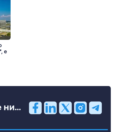
о
, е
ни...