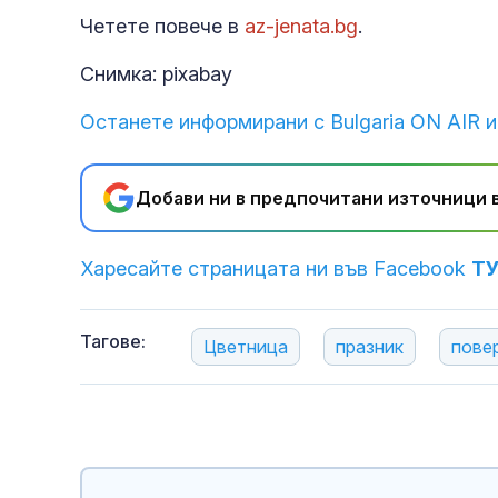
Четете повече в
az-jenata.bg
.
Снимка: pixabay
Останете информирани с Bulgaria ON AIR и
Добави ни в предпочитани източници в
Харесайте страницата ни във Facebook
Т
Тагове:
Цветница
празник
пове