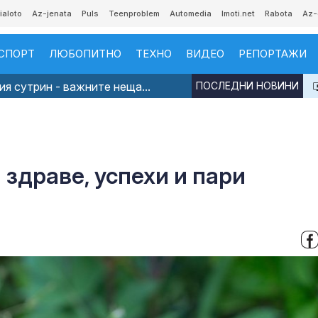
ialoto
Az-jenata
Puls
Teenproblem
Automedia
Imoti.net
Rabota
Az-
СПОРТ
ЛЮБОПИТНО
ТЕХНО
ВИДЕО
РЕПОРТАЖИ
я сутрин - важните неща...
ПОСЛЕДНИ НОВИНИ
 здраве, успехи и пари