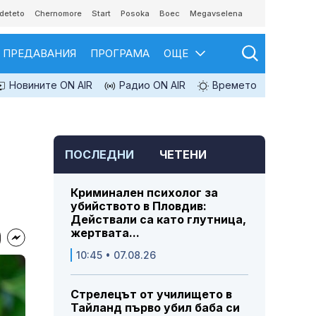
deteto
Chernomore
Start
Posoka
Boec
Megavselena
ПРЕДАВАНИЯ
ПРОГРАМА
ОЩЕ
Новините ON AIR
Радио ON AIR
Времето
ПОСЛЕДНИ
ЧЕТЕНИ
Криминален психолог за
убийството в Пловдив:
Действали са като глутница,
жертвата...
10:45 • 07.08.26
Стрелецът от училището в
Тайланд първо убил баба си