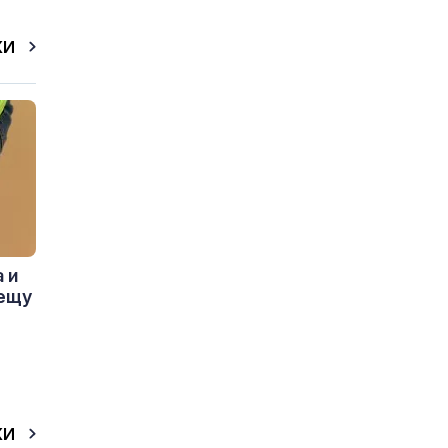
КИ
 и
рещу
КИ