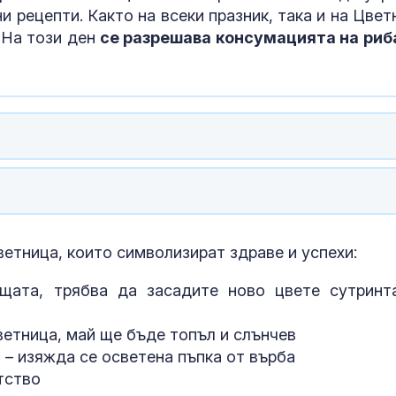
и рецепти. Както на всеки празник, така и на Цвет
 На този ден
се разрешава консумацията на риб
етница, които символизират здраве и успехи:
Божанов пре
създаване на
щата, трябва да засадите ново цвете сутринт
за киберсигу
ветница, май ще бъде топъл и слънчев
Пореден джиг
 – изяжда се осветена пъпка от върба
в насрещна а
тство
лента на АМ "