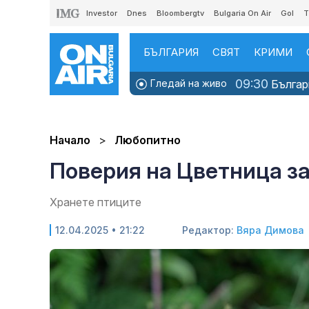
Investor
Dnes
Bloombergtv
Bulgaria On Air
Gol
T
БЪЛГАРИЯ
СВЯТ
КРИМИ
09:30
Гледай на живо
Българи
Начало
Любопитно
Поверия на Цветница за
Хранете птиците
12.04.2025 • 21:22
Редактор:
Вяра Димова