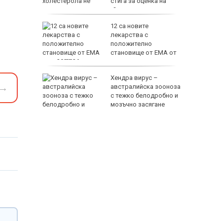
стига за оценка на
сърдечносъдовия риск?
са е
12 са новите
ите за
лекарства с
 “Тракия”
положително
становище от ЕМА от
юли 2026 г.
EUR
пя да
Хендра вирус –
→
лун
австралийска зооноза
 в
с тежко белодробно и
мозъчно засягане
800 EUR