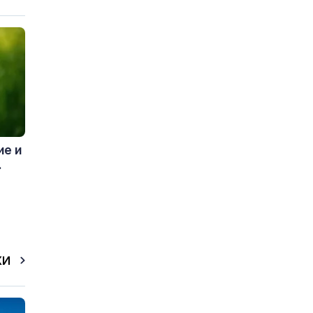
ие и
.
КИ