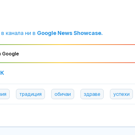
ВИДЕО
Човешка наме
една от верси
пожара на АМ
 в канала ни в
Google News Showcase.
Самолет не ус
 Google
излети от Со
заради птица
двигателя
УК
рия
традиция
обичаи
здраве
успехи