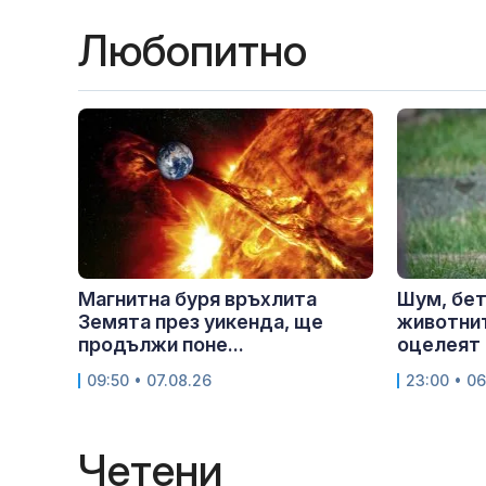
Любопитно
Магнитна буря връхлита
Шум, бет
Земята през уикенда, ще
животнит
продължи поне...
оцелеят 
09:50 • 07.08.26
23:00 • 06
Четени