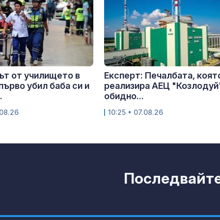
т от училището в
Експерт: Печалбата, коят
първо убил баба си и
реализира АЕЦ "Козлодуй"
.
обидно...
.08.26
10:25 • 07.08.26
Последвайте 