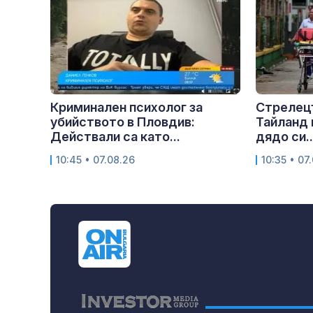
Криминален психолог за
Стрелецъ
убийството в Пловдив:
Тайланд 
Действали са като...
дядо си..
10:45 • 07.08.26
10:35 • 07