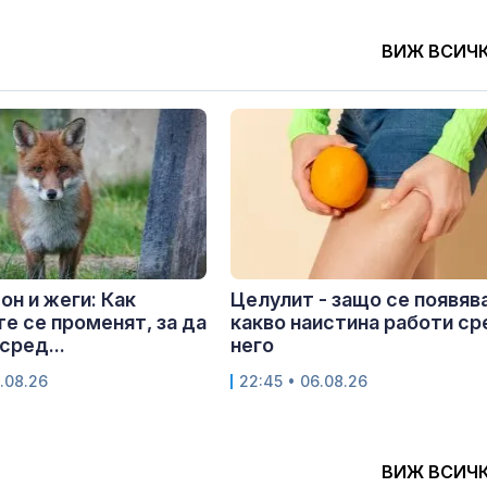
ВИЖ ВСИЧ
он и жеги: Как
Целулит - защо се появява
е се променят, за да
какво наистина работи с
сред...
него
.08.26
22:45 • 06.08.26
ВИЖ ВСИЧ