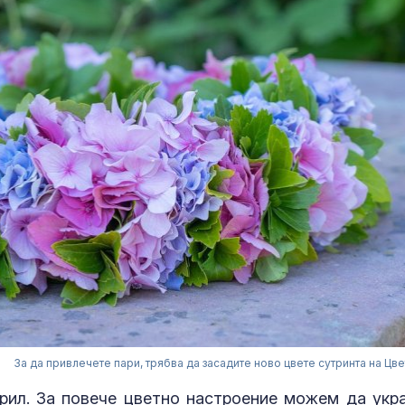
За да привлечете пари, трябва да засадите ново цвете сутринта на Цве
рил. За повече цветно настроение можем да укр