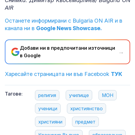
Снимка: Димитър Кьосемарлиев/ Bulgaria ON
AIR
Останете информирани с Bulgaria ON AIR и в
канала ни в
Google News Showcase.
Добави ни в предпочитани източници
→
в Google
Харесайте страницата ни във Facebook
ТУК
Тагове:
религия
училище
МОН
ученици
християнство
християни
предмет