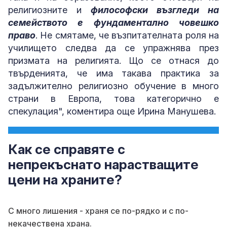
религиозните и
философски възгледи на
семейството е фундаментално човешко
право
. Не смятаме, че възпитателната роля на
училището следва да се упражнява през
призмата на религията. Що се отнася до
твърденията, че има такава практика за
задължително религиозно обучение в много
страни в Европа, това категорично е
спекулация", коментира още Ирина Манушева.
Как се справяте с
непрекъснато нарастващите
цени на храните?
С много лишения - храня се по-рядко и с по-
некачествена храна.