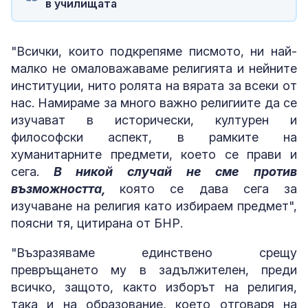
в училищата
"Всички, които подкрепяме писмото, ни най-
малко не омаловажаваме религията и нейните
институции, нито ролята на вярата за всеки от
нас. Намираме за много важно религиите да се
изучават в исторически, културен и
философски аспект, в рамките на
хуманитарните предмети, което се прави и
сега.
В никой случай не сме против
възможността,
която се дава сега за
изучаване на религия като избираем предмет",
поясни тя, цитирана от БНР.
"Възразяваме единствено срещу
превръщането му в задължителен, преди
всичко, защото, както изборът на религия,
така и на образование, което отговаря на