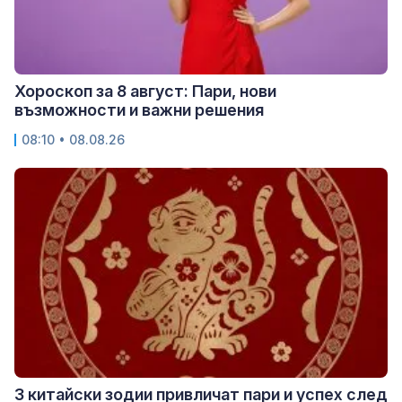
Хороскоп за 8 август: Пари, нови
възможности и важни решения
08:10 • 08.08.26
3 китайски зодии привличат пари и успех след