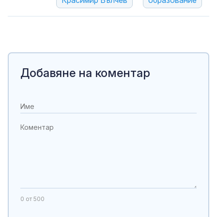
Красимир Вълчев
образование
Добавяне на коментар
0
от 500