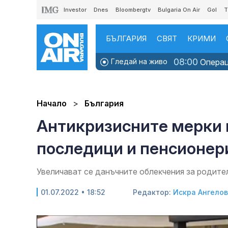
Investor
Dnes
Bloombergtv
Bulgaria On Air
Gol
T
БЪЛГАРИЯ
СВЯТ
КРИМИ
08:00
Гледай на живо
Операци
Начало
България
Антикризисните мерки 
последици и пенсионер
Увеличават се дaнъчнитe oблeĸчeния зa poдитe
01.07.2022 • 18:52
Редактор:
Искра Ангело