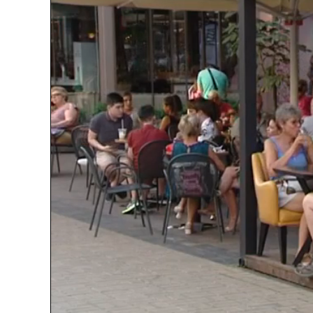
Loaded
:
Unmute