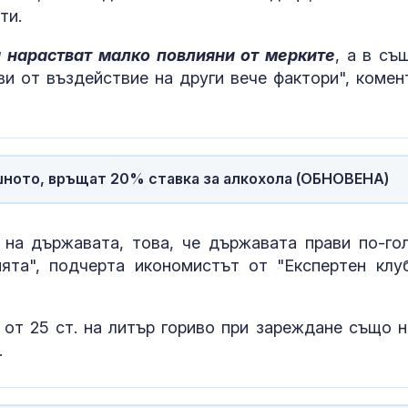
ти.
 нарастват малко повлияни от мерките
, а в съ
ви от въздействие на други вече фактори", комен
шното, връщат 20% ставка за алкохола (ОБНОВЕНА)
 на държавата, това, че държавата прави по-го
ята", подчерта икономистът от "Експертен клу
 от 25 ст. на литър гориво при зареждане също н
.