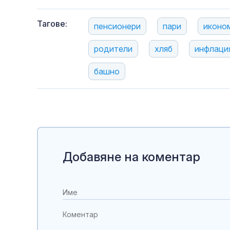
Тагове:
пенсионери
пари
иконо
родители
хляб
инфлаци
башно
Добавяне на коментар