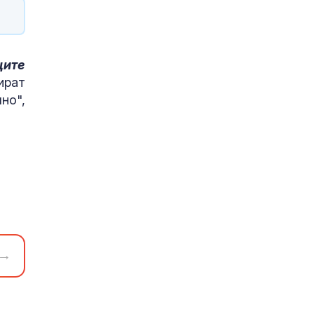
ците
ират
но",
→