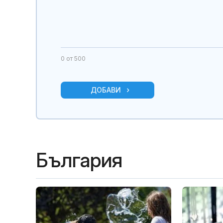
0
от 500
ДОБАВИ
България