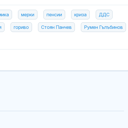
мика
мерки
пенсии
криза
ДДС
я
гориво
Стоян Панчев
Румен Гълъбинов