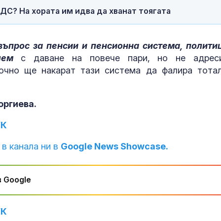
ДС? На хората им идва да хванат тоягата
 въпрос за пенсии и пенсионна система, полити
лем
с даване на повече пари, но не адрес
очно ще накарат тази система да фалира тотал
оргиева.
УК
 в канала ни в
Google News Showcase.
 Google
УК