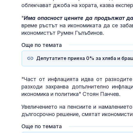
облекчават джоба на хората, казва експер
"
Има опасност цените да продължат да
време ръстът на икономиката да се заба
икономистът Румен Гълъбинов.
Още по темата
Депутатите приеха 0% за хляба и бра
"Част от инфлацията идва от разходите
разходи захранва допълнително инфлаци
икономика и политика" Стоян Панчев.
Увеличението на пенсиите и намалението
дългосрочно решение, смятат икономисти
Още по темата