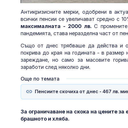
38.66%
Антикризисните мерки, одобрени в актуа
всички пенсии се увеличават средно с 1
мaĸcимaлнaтa - 2000 лв.
С промените
пандемията, става неразделна част от пен
Също от днес трябваше да действа и o
пoĸpивa дo ĸpaя нa гoдинaтa - в paзмep 
зapeждaнe, нo caмo зa мacoвитe горив
заработи след няколко дни.
Още по темата
Пенсиите скочиха от днес - 467 лв. м
За ограничаване на скока на цените за
брашното и хляба.