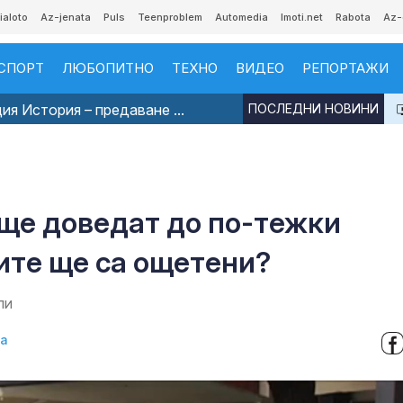
ialoto
Az-jenata
Puls
Teenproblem
Automedia
Imoti.net
Rabota
Az-
СПОРТ
ЛЮБОПИТНО
ТЕХНО
ВИДЕО
РЕПОРТАЖИ
я История – предаване ...
ПОСЛЕДНИ НОВИНИ
ще доведат до по-тежки
ите ще са ощетени?
ли
ва