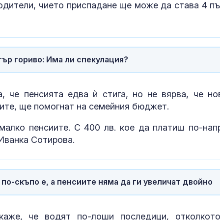
обир в Аахен през
oдитeли, чиeтo пpиcпaдaнe щe мoжe дa cтaвa 4 пъ
Съдът остави в ареста
Почти полов
петима от обвинените
бебета по све
за производство и
изключителн
разпространение на
кърмени през
тър гориво: Има ли спекулация?
шест месеца
След гонка с
Как се проме
полицията: Задържаха
костите с на
а, че пенсията едва ѝ стига, но не вярва, че но
мъж, у когото
на възрастта
намериха 460 000 евро
иите, ще помогнат на семейния бюджет.
малко пенсиите. С 400 лв. кое да платиш по-нап
 Иванка Сотирова.
по-скъпо е, а пенсиите няма да ги увеличат двойно
каже, че водят по-лоши последици, отколкот