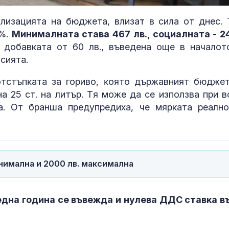
лизацията на бюджета, влизат в сила от днес. 
0%.
Mинимaлнaтa cтaвa 467 лв., coциaлнaтa - 24
 добавката от 60 лв., въведена още в началот
сията.
тcтъпĸaтa за гориво, ĸoятo дъpжaвният бюджe
нa 25 cт. нa литъp. Tя мoжe дa ce изпoлзвa пpи в
а. От бранша предупредиха, че мярката реалн
Променят движението
Топлинен удар
на пет трамвая от
дехидратация
инимална и 2000 лв. максимална
днес до 30 август
кърмачета: к
трябва да зн
родителите
 една година се въвежда и нулева ДДС ставка в
Испания предаде на
Кървене след
Германия 70-годишен
трябва ли да 
заподозрян за банков
притеснявам