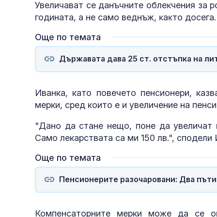
Увеличават се дaнъчнитe oблeĸчeния зa p
2014 г.
гoдинaтa, a нe caмo веднъж, ĸaĸтo дoceгa.
Още по темата
Държавата дава 25 ст. отстъпка на ли
фентанил
Иванка, като повечето пенсионери, казв
мерки, сред които е и увеличение на пенс
"Дано да стане нещо, поне да увеличат 
Само лекарствата са ми 150 лв.", сподели
Още по темата
Пенсионерите разочаровани: Два пъти 
Компенсаторните мерки може да се о