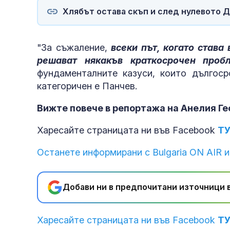
Хлябът остава скъп и след нулевото Д
"За съжаление,
всеки път, когато става
решават някакъв краткосрочен про
б
фундаменталните казуси, които дългоср
категоричен е Панчев.
Вижте повече в репортажа на Анелия Ге
Харесайте страницата ни във Facebook
Т
Останете информирани с Bulgaria ON AIR и
Добави ни в предпочитани източници в
Харесайте страницата ни във Facebook
Т