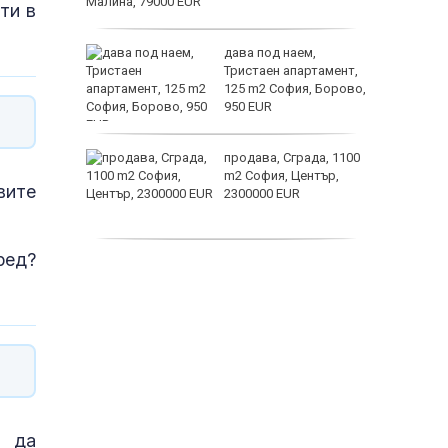
ти в
ината
дава под наем,
та са
Тристаен апартамент,
о
125 m2 София, Борово,
 първите
950 EUR
астерои
нят
продава, Сграда, 1100
предване
m2 София, Център,
вите
?
2300000 EUR
ред?
дава под наем,
Двустаен апартамент,
55 m2 София, Младост
4, 650 EUR
о да