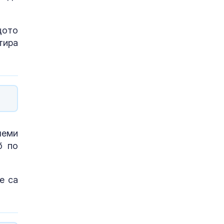
щото
тира
леми
б по
е са