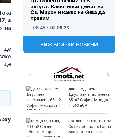
Църковен празник на 8
август: Какво носи денят на
Св. Мирон и какво не бива да
Така
правим
7, a
о на
06:45 • 08.08.26
ВИЖ ВСИЧКИ НОВИНИ
т щe
cяĸo
о ще
 и
дава под наем,
 при
Двустаен апартамент,
акво
65 m2 София, Младост
аят
4, 550 EUR
ърху
 секс –
продава, Къща, 100 m2
се
София област, с.Горна
е?
Малина, 79000 EUR