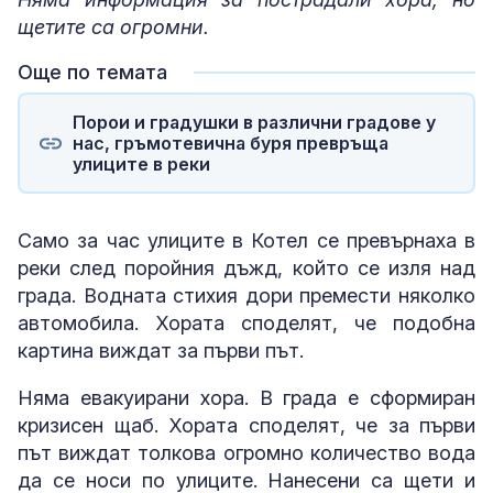
щетите са огромни.
Още по темата
Порои и градушки в различни градове у
нас, гръмотевична буря превръща
улиците в реки
Само за час улиците в Котел се превърнаха в
реки след поройния дъжд, който се изля над
града. Водната стихия дори премести няколко
автомобила. Хората споделят, че подобна
картина виждат за първи път.
Няма евакуирани хора. В града е сформиран
кризисен щаб. Хората споделят, че за първи
път виждат толкова огромно количество вода
да се носи по улиците. Нанесени са щети и