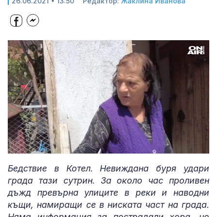
26.06.2021 • 13:50
Редактор:
Жаклина Иванова
Loaded
:
Unmute
39.79%
Бедствие в Котел. Невиждана буря удари
града тази сутрин. За около час проливен
дъжд превърна улиците в реки и наводни
къщи, намиращи се в ниската част на града.
Няма информация за пострадали хора, но