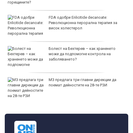
FDA одобри Еnlicitide decanoate:
Революционна перорална терапия за
висок холестерол
Болест на Бехтерев – как храненето
може да подпомогне контрола на
заболяването?
МЗ предлага три главни дирекции да
поемат дейностите на 28-те РЗИ