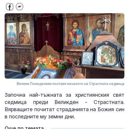
Велики Понеделник поставя началото на Страстната седмица
Започна най-тъжната за християнския свят
седмица преди Великден - Страстната.
Вярващите почитат страданията на Божия син
в последните му земни дни.
Още по темата