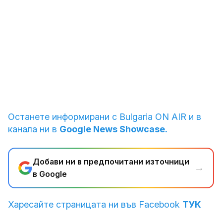
1
от
11
Една футболна легенда на 41 г.
Снимка: Reuters
Останете информирани с Bulgaria ON AIR и в
канала ни в
Google News Showcase.
Добави ни в предпочитани източници
→
в Google
Харесайте страницата ни във Facebook
ТУК