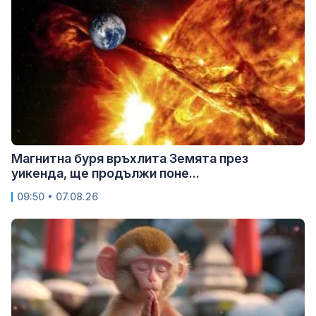
Магнитна буря връхлита Земята през
уикенда, ще продължи поне...
09:50 • 07.08.26