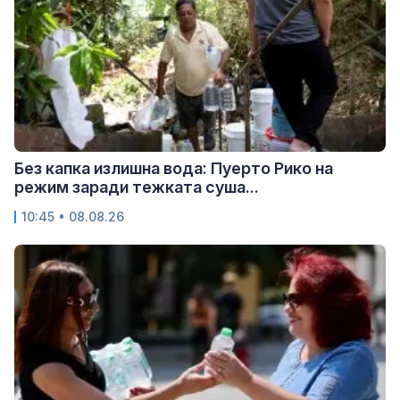
Без капка излишна вода: Пуерто Рико на
режим заради тежката суша...
10:45 • 08.08.26