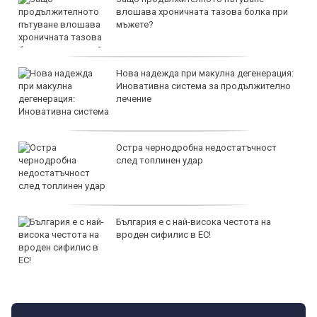
влошава хроничната тазова болка при
мъжете?
Нова надежда при макулна дегенерация:
Иновативна система за продължително
лечение
Остра чернодробна недостатъчност
след топлинен удар
България е с най-висока честота на
вроден сифилис в ЕС!