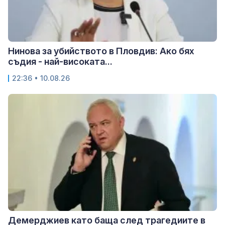
Нинова за убийството в Пловдив: Ако бях
съдия - най-високата...
22:36 • 10.08.26
Демерджиев като баща след трагедиите в