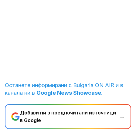
1
от
9
Разрушенията в Газа
Снимка: Reuters
Останете информирани с Bulgaria ON AIR и в
канала ни в
Google News Showcase.
Добави ни в предпочитани източници
→
в Google