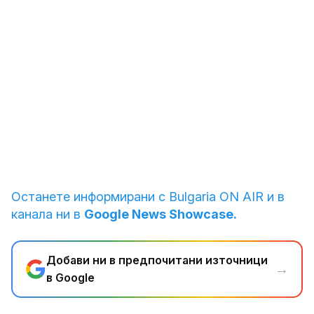
1
от
9
Разрушенията в Газа
Снимка: Reuters
Останете информирани с Bulgaria ON AIR и в
канала ни в
Google News Showcase.
Добави ни в предпочитани източници
→
в Google