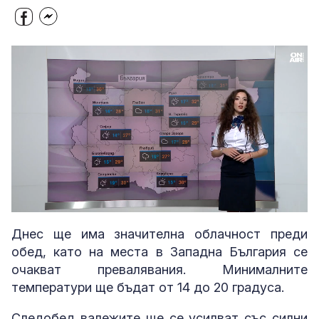
Loaded
:
Unmute
26.39%
Днес ще има значителна облачност преди
обед, като на места в Западна България се
очакват превалявания. Минималните
температури ще бъдат от 14 до 20 градуса.
Следобед валежите ще се усилват със силни