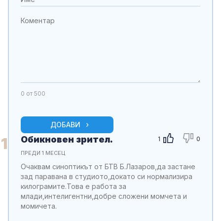
0
от 500
ДОБАВИ
Обикновен зрител.
1
1
0
ПРЕДИ 1 МЕСЕЦ
Очаквам синоптикът от БТВ Б.Лазаров,да застане
зад паравана в студиото,докато си нормализира
килограмите.Това е работа за
млади,интелигентни,добре сложени момчета и
момичета.