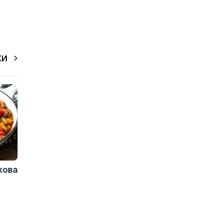
КИ
кова