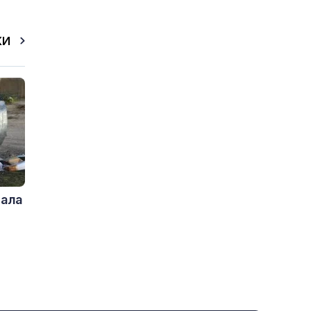
КИ
дала