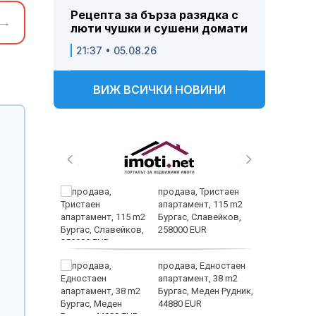
Рецепта за бърза разядка с
→
люти чушки и сушени домати
21:37 • 05.08.26
ВИЖ ВСИЧКИ НОВИНИ
трипсия
продава, Тристаен
т в
апартамент, 115 m2
ходи,
Бургас, Славейков,
258000 EUR
ните
продава, Едностаен
омогне
апартамент, 38 m2
в
Бургас, Меден Рудник,
ъзраст
44880 EUR