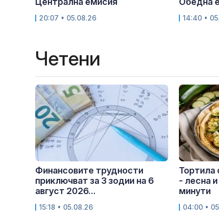
Централна емисия
Обедна 
20:07 • 05.08.26
14:40 • 05
Четени
Финансовите трудности
Тортила 
приключват за 3 зодии на 6
- лесна и
август 2026...
минути
15:18 • 05.08.26
04:00 • 05