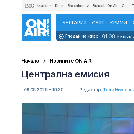
Investor
Dnes
Bloombergtv
Bulgaria On Air
Gol
T
БЪЛГАРИЯ
СВЯТ
КРИМИ
01:00
Гледай на живо
Българи
Начало
Новините ON AIR
Централна емисия
09.05.2026 • 19:30
Редактор:
Толя Николов