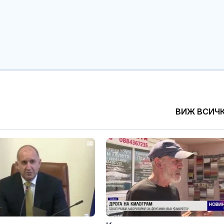
Украинските дронове
Сухота в очит
вече сами довеждат
причини и ре
атаката до край след
проблема
загуба на сигнал
Цветните и ярки
ЕКИП: Българи
джапанки превзеха
доплатили на
лятото
млн. лв. за л
през 2025 г.
ВИЖ ВСИЧ