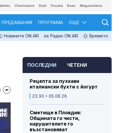
deteto
Chernomore
Start
Posoka
Boec
Megavselena
ПРЕДАВАНИЯ
ПРОГРАМА
ОЩЕ
Новините ON AIR
Радио ON AIR
Времето
ПОСЛЕДНИ
ЧЕТЕНИ
Рецепта за пухкави
италиански бухти с йогурт
23:30 • 05.08.26
Сметище в Пловдив:
Общината го чисти,
нарушителите го
възстановяват