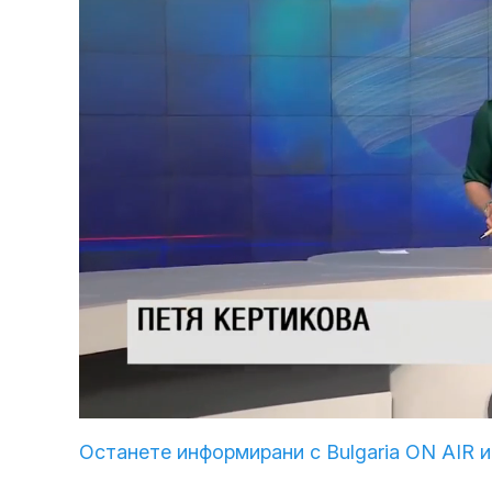
Loaded
:
Unmute
3.92%
Останете информирани с Bulgaria ON AIR и