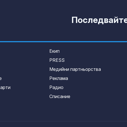
Последвайте 
Екип
PRESS
Медийни партньорства
е
Реклама
дарти
Радио
Списание