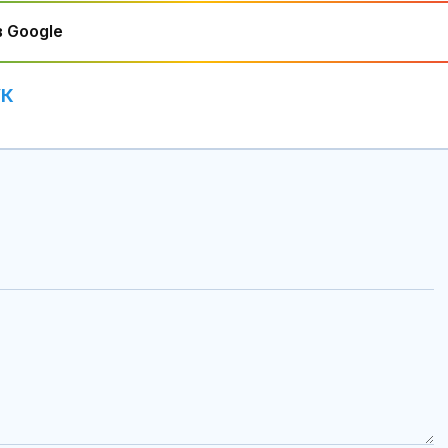
 Google
УК
Бракът се отразява
Лазерна лито
доста добре на Тейлър
на конкремен
Суифт
уретера – под
показания и
противопоказания
Храни и напитки за
Мултивитами
ускоряване на
може да подп
метаболизма
активността 
напреднала в