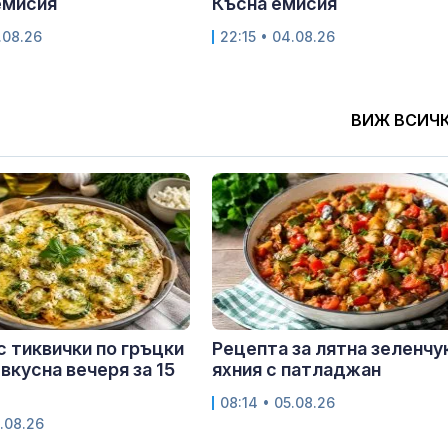
емисия
Късна емисия
.08.26
22:15 • 04.08.26
ВИЖ ВСИЧ
с тиквички по гръцки
Рецепта за лятна зеленчу
 вкусна вечеря за 15
яхния с патладжан
08:14 • 05.08.26
.08.26