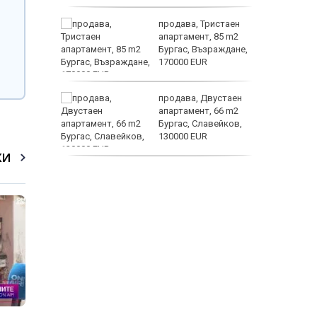
е –
продава, Тристаен
шение на
апартамент, 85 m2
Бургас, Възраждане,
170000 EUR
те са
продава, Двустаен
д 744
апартамент, 66 m2
екарства
Бургас, Славейков,
130000 EUR
електри
КИ
продава,
Ателие,Таван, Студио,
54 m2 Бургас,
Сарафово, 104000 EUR