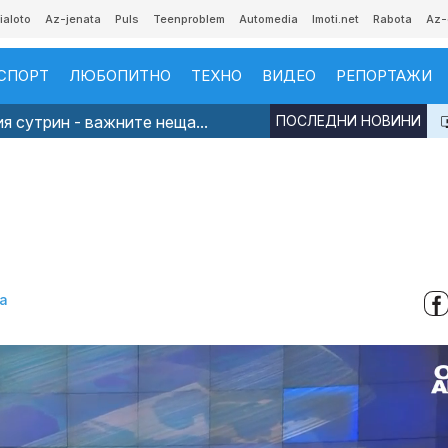
ialoto
Az-jenata
Puls
Teenproblem
Automedia
Imoti.net
Rabota
Az-
СПОРТ
ЛЮБОПИТНО
ТЕХНО
ВИДЕО
РЕПОРТАЖИ
я сутрин - важните неща...
ПОСЛЕДНИ НОВИНИ
а