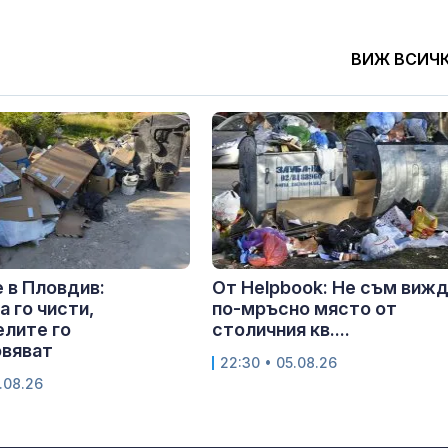
ВИЖ ВСИЧ
 в Пловдив:
От Helpbook: Не съм виж
 го чисти,
по-мръсно място от
лите го
столичния кв....
овяват
22:30 • 05.08.26
.08.26