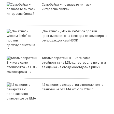
Самобайка – познавате ли тази
интересна билка?
„Зачатие“ и „Искам бебе“ са против
прехвърлянето на Центъра за асистирана
репродукция към НЗОК
Аполипопротеин B – кога само
стойността на LDL-холестерола не стига
за оценка на сърдечносъдовия риск?
12 са новите лекарства с положително
становище от ЕМА от юли 2026 г.