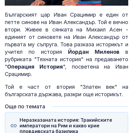
Loaded
:
Unmute
2.59%
Българският цар Иван Срацимир е един от
петте синове на Иван Александър. Той е вечно
втори. Живее в сянката на Михаил Асен -
единият от синовете на Иван Александър от
първата му съпруга. Това разказа историкът и
учител по история
Йордан Миленов
в
рубриката "Тяхната история" на предаването
"
Операция История
", посветена на Иван
Срацимир.
Той е част от втория "Златен век" на
българската държава, разкри още историкът.
Още по темата
Неразказаната история: Тракийските
императори на Рим и какво крие
пловдивската базилика