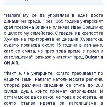
"Налага му се да управлява в една доста
динамична среда. През 1365 година унгарският
крал превзема Видин и пленява Иван Срацимир
с цялото му семейство. Отведен е в крепостта
Хумник на територията на днешна Хърватска,
където прекарва около 15 години в изгнание,
като се смята, че през това време е приел и
католицизма", разказа учителят пред
Bulgaria
ON AIR
.
"Факт е, че унгарците, когато пребивават по
нашите земи, налагат католическата религия.
Според различни сведения се стига до 200
хиляди души, които приемат католицизма. И
оттам може да се каже, че това е основата, на
която стъпва идеята за католицизма в