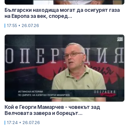
Български находища могат да осигурят газа
на Европа за век, според...
17:55 • 26.07.26
Кой е Георги Мамарчев - човекът зад
Велчовата завера и борецът...
17:24 • 26.07.26