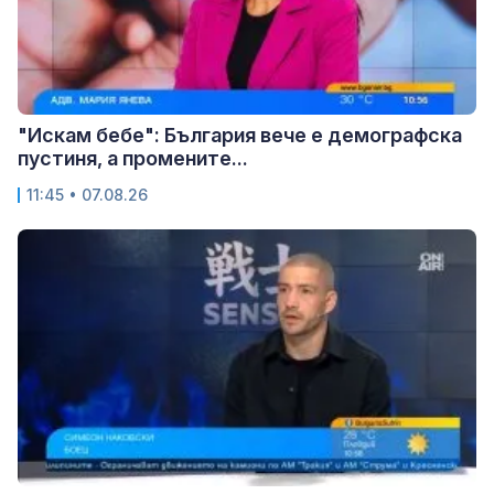
"Искам бебе": България вече е демографска
пустиня, а промените...
11:45 • 07.08.26