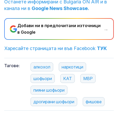
Останете информирани с Bulgaria ON AIR и в
канала ни в
Google News Showcase.
Добави ни в предпочитани източници
→
в Google
Харесайте страницата ни във Facebook
ТУК
Тагове:
алкохол
наркотици
шофьори
КАТ
МВР
пияни шофьори
дрогирани шофьори
фишове