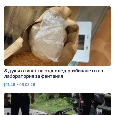
8 души отиват на съд след разбиването на
лаборатория за фентанил
11:46 • 06.08.26