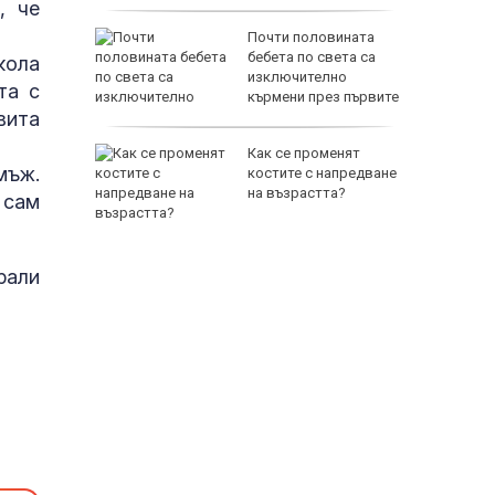
, че
 край
Почти половината
 извика
бебета по света са
кола
осланик
изключително
та с
кърмени през първите
вита
шест месеца
23 000
Как се променят
мъж.
а Левски
костите с напредване
на възрастта?
 сам
рали