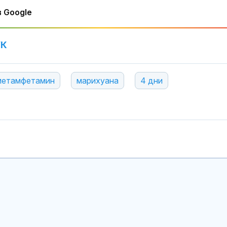
 Google
УК
метамфетамин
марихуана
4 дни