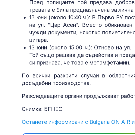
Пред полицаите той предава доброво
тревата е била предназначена за лична
13 юни (около 10:40 ч.): В Първо РУ п
на ул. "Цар Асен". Вместо обикновен
чужди документи, няколко полиетилено
цигара.
13 юни (около 15:00 ч.): Отново на у
Той също решава да съдейства и преда
си признава, че това е метамфетамин.
По всички разкрити случаи в областни
досъдебни производства.
Разследващите органи продължават работ
Снимка: БГНЕС
Останете информирани с Bulgaria ON AIR и