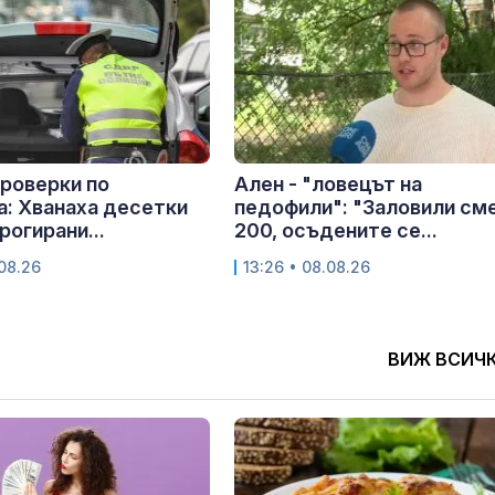
роверки по
Ален - "ловецът на
: Хванаха десетки
педофили": "Заловили см
рогирани...
200, осъдените се...
.08.26
13:26 • 08.08.26
ВИЖ ВСИЧ