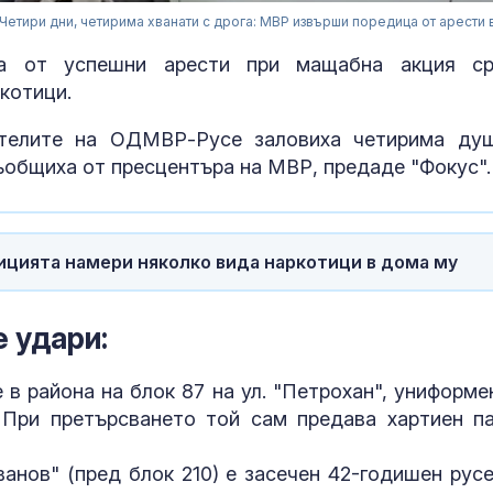
Четири дни, четирима хванати с дрога: МВР извърши поредица от арести 
ца от успешни арести при мащабна акция с
котици.
ителите на ОДМВР-Русе заловиха четирима ду
ъобщиха от пресцентъра на МВР, предаде "Фокус".
ицията намери няколко вида наркотици в дома му
Украйна: Бълг
била цел на п
 удари:
дрон
е в района на блок 87 на ул. "Петрохан", униформе
Колумбийски
 При претърсването той сам предава хартиен па
въоръжени
групировки т
Иванов" (пред блок 210) е засечен 42-годишен русе
боен опит с 