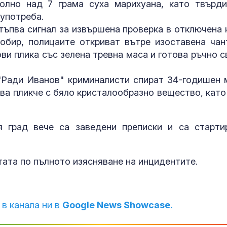
Украйна
лно над 7 грама суха марихуана, като твърди
 употреба.
Заради дрона
Кардам: МВнР
остъпва сигнал за извършена проверка в отключена 
украинския п
 обир, полицаите откриват вътре изоставена чан
ви плика със зелена тревна маса и готова ръчно с
УЕФА наложи 
л. "Ради Иванов" криминалисти спират 34-годишен 
евро глоба н
ва пликче с бяло кристалообразно вещество, като
я град вече са заведени преписки и са старти
ата по пълното изясняване на инцидентите.
 в канала ни в
Google News Showcase.