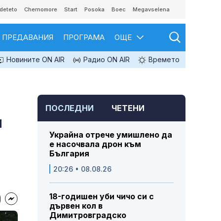
deteto
Chernomore
Start
Posoka
Boec
Megavselena
ПРЕДАВАНИЯ
ПРОГРАМА
ОЩЕ
Новините ON AIR
Радио ON AIR
Времето
ПОСЛЕДНИ
ЧЕТЕНИ
и
Украйна отрече умишлено да
е насочвала дрон към
България
20:26 • 08.08.26
18-годишен уби чичо си с
дървен кол в
Димитровградско