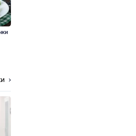
чки
КИ