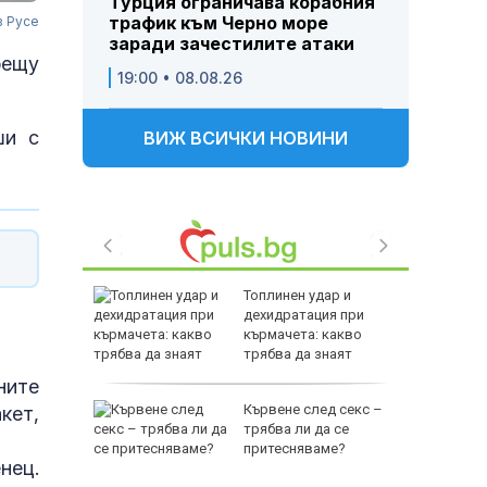
Турция ограничава корабния
трафик към Черно море
в Русе
заради зачестилите атаки
рещу
19:00 • 08.08.26
ши с
ВИЖ ВСИЧКИ НОВИНИ
ария не е
Топлинен удар и
адналия
дехидратация при
кърмачета: какво
трябва да знаят
родителите
ните
Кървене след секс –
кет,
трябва ли да се
ърсят
притесняваме?
нец.
дронове в