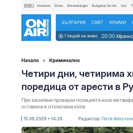
Investor
Dnes
Bloombergtv
Bulgaria On Air
Gol
T
БЪЛГАРИЯ
СВЯТ
КРИМИ
20:30
Гледай на живо
Мрачно 
Начало
Криминално
Четири дни, четирима х
поредица от арести в Р
При засилени проверки полицията иззе метамфе
оставена в отключена кола
15.06.2026 • 14:28
Редактор:
Петя Апостол