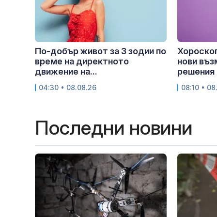
По-добър живот за 3 зодии по
Хороскоп
време на директното
нови въз
движение на...
решения
04:30 • 08.08.26
08:10 • 08
Последни новини