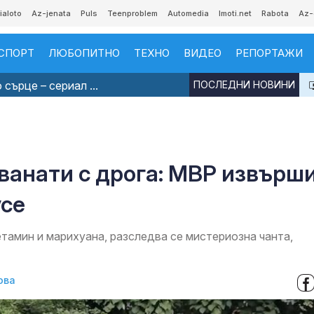
ialoto
Az-jenata
Puls
Teenproblem
Automedia
Imoti.net
Rabota
Az-
СПОРТ
ЛЮБОПИТНО
ТЕХНО
ВИДЕО
РЕПОРТАЖИ
сърце – сериал ...
ПОСЛЕДНИ НОВИНИ
ванати с дрога: МВР извърш
усе
тамин и марихуана, разследва се мистериозна чанта,
ова