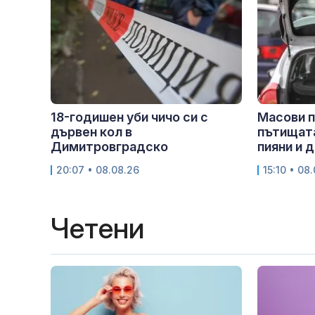
18-годишен уби чичо си с
Масови п
дървен кол в
пътищата
Димитровградско
пияни и д
20:07 • 08.08.26
15:10 • 08
Четени