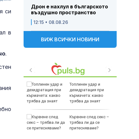
Дрон е нахлул в българското
я си
въздушно пространство
12:15 • 08.08.26
ал в
ВИЖ ВСИЧКИ НОВИНИ
чо
.
стен
ия върху
Топлинен удар и
ания
дехидратация при
ра след
кърмачета: какво
на дрон в
трябва да знаят
родителите
ебно
:
Кървене след секс –
е слабо
трябва ли да се
т и ще
притесняваме?
°