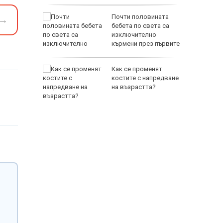
рист
Почти половината
→
 купи
бебета по света са
миче на
изключително
кърмени през първите
шест месеца
а
Как се променят
т 31 юли
костите с напредване
на възрастта?
 върху