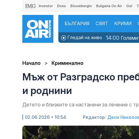
Investor
Dnes
Bloombergtv
Bulgaria On Air
Gol
T
БЪЛГАРИЯ
СВЯТ
КРИМИ
14:00
Гледай на живо
Големит
Начало
Криминално
Мъж от Разградско преб
и роднини
Детето и близките са настанени за лечение с т
02.06.2026 • 10:54
Редактор:
Деси Николо