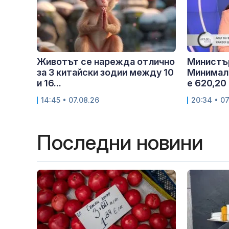
Животът се нарежда отлично
Министъ
за 3 китайски зодии между 10
Минималн
и 16...
е 620,20 
14:45 • 07.08.26
20:34 • 07
Последни новини