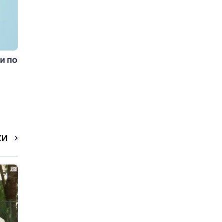
и по
КИ