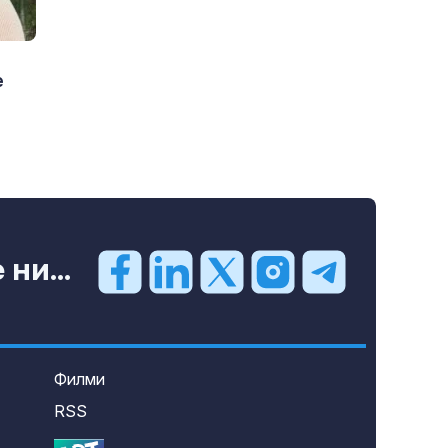
е
ни...
Филми
RSS