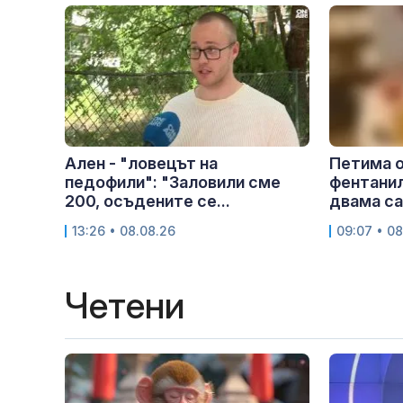
Ален - "ловецът на
Петима о
педофили": "Заловили сме
фентанил
200, осъдените се...
двама са.
13:26 • 08.08.26
09:07 • 08
Четени