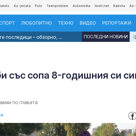
ialoto
Az-jenata
Puls
Teenproblem
Automedia
Imoti.net
Rabota
Az-
СПОРТ
ЛЮБОПИТНО
ТЕХНО
ВИДЕО
РЕПОРТАЖИ
е последици – обзорно, ...
ПОСЛЕДНИ НОВИНИ
и със сопа 8-годишния си си
равми по главата
ва