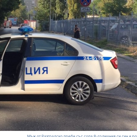
Мъж от Разградско преби със сопа 8-годишния си син и р