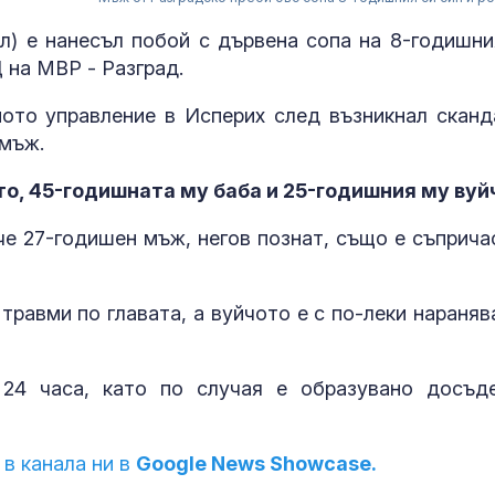
) е нанесъл побой с дървена сопа на 8-годишни
 на МВР - Разград.
ото управление в Исперих след възникнал сканд
 мъж.
о, 45-годишната му баба и 25-годишния му вуй
че 27-годишен мъж, негов познат, също е съприча
Няма поражен
травми по главата, а вуйчото е с по-леки нараняв
критична
инфраструкту
нахлуването 
небето ни
24 часа, като по случая е образувано досъд
Времето утро
Температурит
ще се понижа
 в канала ни в
Google News Showcase.
бъдат 30° - 35