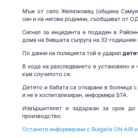
Мъж от село Желязковец (община Самуил
син и на негови роднини, съобщават от ОД
Сигнал за инцидента е подаден в Районн
дома на бившата съпруга на 32-годишния
По данни на полицията той е ударил
детет
В хода на разследването е установено и 
към случилото се.
Детето и бабата са откарани в болница с 
и не е хоспитализиран, информира БТА.
Извършителят е задържан за срок до 
производство.
Останете информирани с Bulgaria ON AIR и