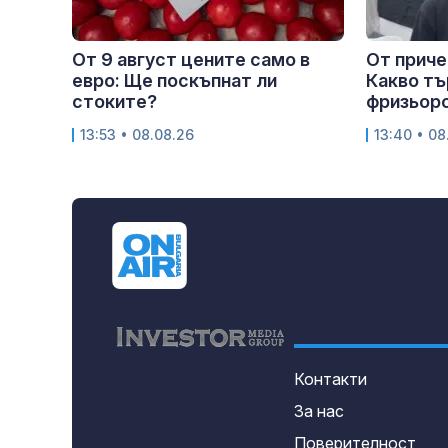
От 9 август цените само в
От приче
евро: Ще поскъпнат ли
Какво т
стоките?
фризьорс
13:53 • 08.08.26
13:40 • 08
Контакти
За нас
Поверителност