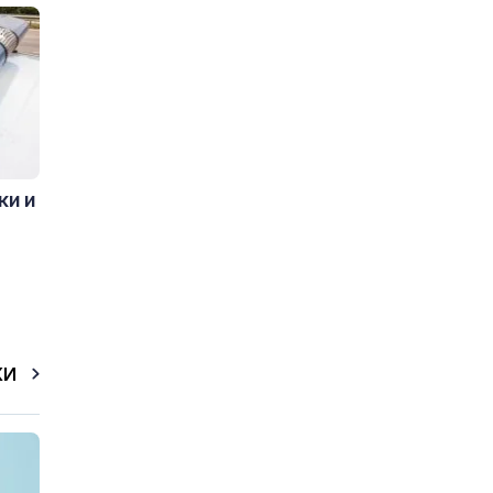
ки и
КИ