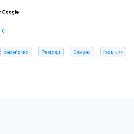
Шокиращо: Ту
 Google
предложил да
малолетно мо
остров Крит
УК
Министърът н
отбраната: О
семейство
Разград
Самуил
полиция
усилихме
наблюденията
въздушното пространство