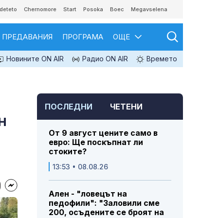
deteto
Chernomore
Start
Posoka
Boec
Megavselena
ПРЕДАВАНИЯ
ПРОГРАМА
ОЩЕ
Новините ON AIR
Радио ON AIR
Времето
ПОСЛЕДНИ
ЧЕТЕНИ
н
От 9 август цените само в
евро: Ще поскъпнат ли
стоките?
13:53 • 08.08.26
Ален - "ловецът на
педофили": "Заловили сме
200, осъдените се броят на