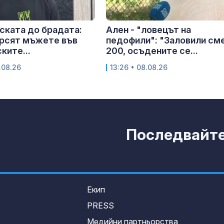
ската до брадата:
Ален - "ловецът на
ърсят мъжете във
педофили": "Заловили см
ките...
200, осъдените се...
.08.26
13:26 • 08.08.26
Последвайте 
Екип
PRESS
Медийни партньорства