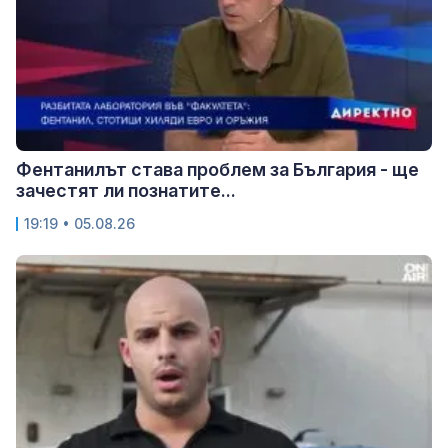
Фентанилът става проблем за България - ще
зачестят ли познатите...
19:19 • 05.08.26