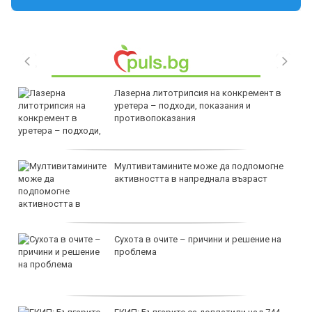
Лазерна литотрипсия на конкремент в
уретера – подходи, показания и
противопоказания
Мултивитамините може да подпомогне
активността в напреднала възраст
Сухота в очите – причини и решение на
проблема