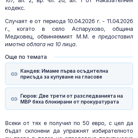
167, ал. 2, вр. чл. 26, ал. 1 от Наказателния
кодекс.
Случаят е от периода 10.04.2026 г. - 11.04.2026
г., когато в село Аспарухово, община
Медковец, обвиняемият М.М. е
предоставил
имотна облага на 10 лица
.
Още по темата
Кандев: Имаме първа осъдителна
присъда за купуване на гласове
Гюров: Две трети от разследванията на
МВР бяха блокирани от прокуратурата
Всеки от тях е получил по 50 евро, с цел да
бъдат склонени да упражнят избирателното