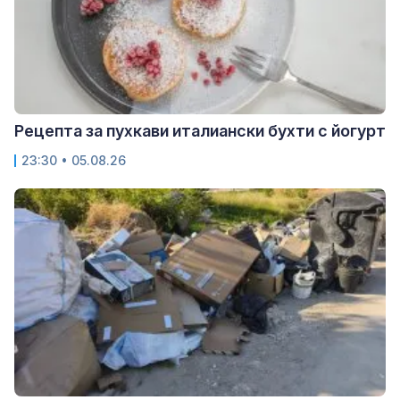
Рецепта за пухкави италиански бухти с йогурт
23:30 • 05.08.26