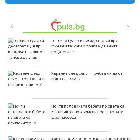
Топлинен удар и дехидратация при
кърмачета: какво трябва да знаят
родителите
Кървене след секс – трябва ли да се
притесняваме?
Почти половината бебета по света са
изключително кърмени през първите
шест месеца
Как се променят костите с напредване на