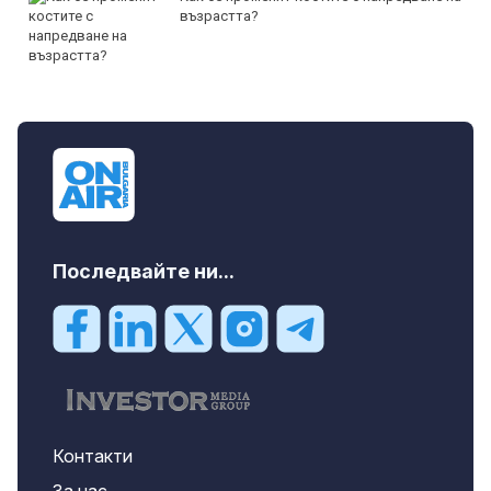
възрастта?
Последвайте ни...
Контакти
За нас