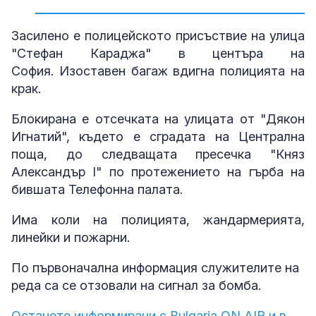
Засилено е полицейското присъствие на улица
"Стефан Караджа" в центъра на
София. Изоставен багаж вдигна полицията на
крак.
Блокирана е отсечката на улицата от "Дякон
Игнатий", където е сградата на Централна
поща, до следващата пресечка "Княз
Александър І" по протежението на гърба на
бившата Телефонна палата.
Има коли на полицията, жандармерията,
линейки и пожарни.
По първоначална информация служителите на
реда са се отзовали на сигнал за бомба.
Останете информирани с Bulgaria ON AIR и в