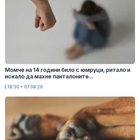
Момче на 14 години било с юмруци, ритало и
искало да махне панталоните...
18:30 • 07.08.26