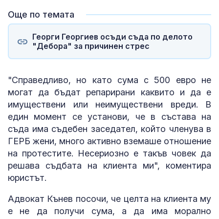
Още по темата
Георги Георгиев осъди съда по делото
"Дебора" за причинен стрес
"Справедливо, но като сума с 500 евро не
могат да бъдат репарирани каквито и да е
имуществени или неимуществени вреди. В
един момент се установи, че в състава на
съда има съдебен заседател, който членува в
ГЕРБ жени, много активно вземаше отношение
на протестите. Несериозно е такъв човек да
решава съдбата на клиента ми", коментира
юристът.
Адвокат Кънев посочи, че целта на клиента му
е не да получи сума, а да има морално