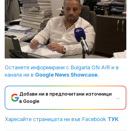
Loaded
:
Unmute
12.96%
Останете информирани с Bulgaria ON AIR и в
канала ни в
Google News Showcase.
Добави ни в предпочитани източници
→
в Google
Харесайте страницата ни във Facebook
ТУК