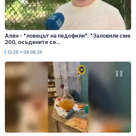
Ален - "ловецът на педофили": "Заловили сме
200, осъдените се...
13:26 • 08.08.26