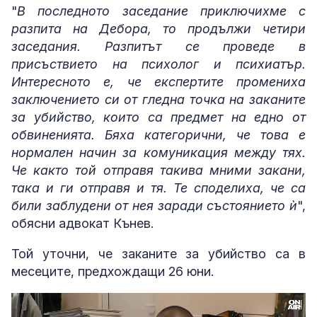
"
В последното заседание приключихме с
разпита на Дебора, то продължи четири
заседания. Разпитът се проведе в
присъствието на психолог и психиатър.
Интересното е, че експертите промениха
заключението си от гледна точка на заканите
за убийство, които са предмет на едно от
обвиненията. Бяха категорични, че това е
нормален начин за комуникация между тях.
Че както той отправя такива мними закани,
така и ги отправя и тя. Те споделиха, че са
били заблудени от нея заради състоянието ѝ
",
обясни адвокат Кънев.
Той уточни, че заканите за убийство са в
месеците, предхождащи 26 юни.