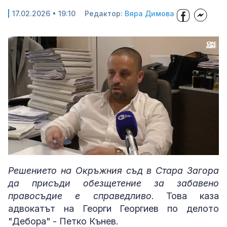
17.02.2026 • 19:10
Редактор:
Вяра Димова
Loaded
:
Unmute
10.20%
Решението на Окръжния съд в Стара Загора
да присъди обезщетение за забавено
правосъдие е справедливо
. Това каза
адвокатът на Георги Георгиев по делото
"Дебора" - Петко Кънев.