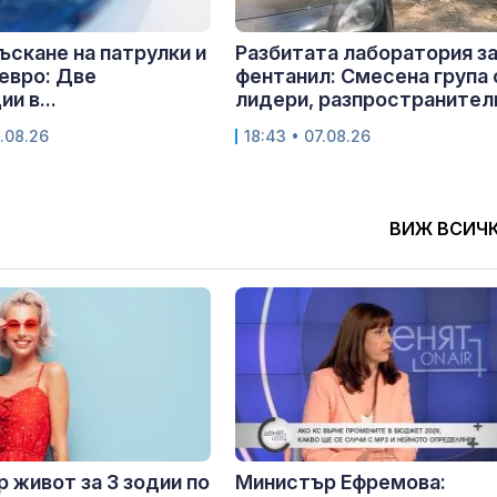
лъскане на патрулки и
Разбитата лаборатория з
евро: Две
фентанил: Смесена група 
и в...
лидери, разпространители
.08.26
18:43 • 07.08.26
ВИЖ ВСИЧ
 живот за 3 зодии по
Министър Ефремова: