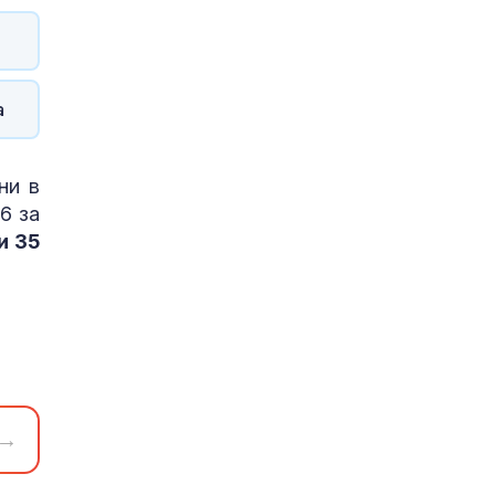
а
ни в
6 за
и 35
→