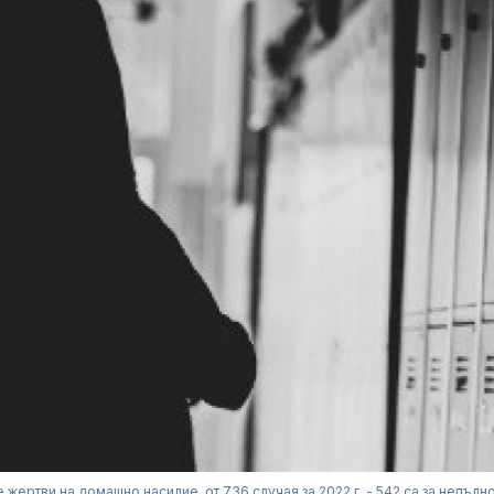
 жертви на домашно насилие, от 736 случая за 2022 г. - 542 са за непълн