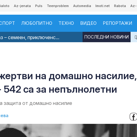
ialoto
Az-jenata
Puls
Teenproblem
Automedia
Imoti.net
Rabota
Az-
СПОРТ
ЛЮБОПИТНО
ТЕХНО
ВИДЕО
РЕПОРТАЖИ
з – семеен, приключенс...
ПОСЛЕДНИ НОВИНИ
 жертви на домашно насилие,
 - 542 са за непълнолетни
за защита от домашно насилие
нева