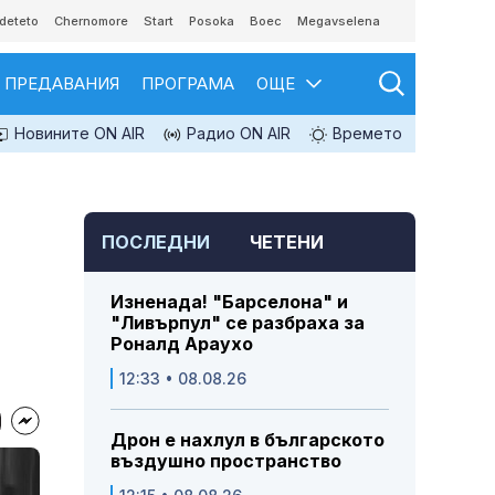
deteto
Chernomore
Start
Posoka
Boec
Megavselena
ПРЕДАВАНИЯ
ПРОГРАМА
ОЩЕ
Новините ON AIR
Радио ON AIR
Времето
ПОСЛЕДНИ
ЧЕТЕНИ
Изненада! "Барселона" и
"Ливърпул" се разбраха за
Роналд Араухо
12:33 • 08.08.26
Дрон е нахлул в българското
въздушно пространство