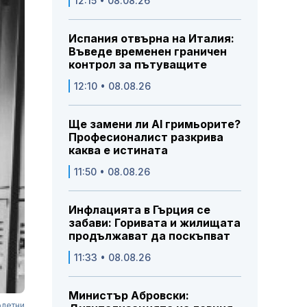
12:15 • 08.08.26
Испания отвърна на Италия:
Въведе временен граничен
контрол за пътуващите
12:10 • 08.08.26
Ще замени ли AI гримьорите?
Професионалист разкрива
каква е истината
11:50 • 08.08.26
Инфлацията в Гърция се
забави: Горивата и жилищата
продължават да поскъпват
11:33 • 08.08.26
Министър Абровски:
олетни