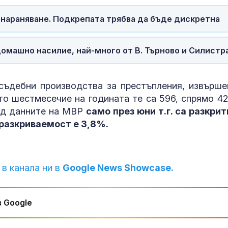
о нараняване. Подкрепата трябва да бъде дискретна
домашно насилие, най-много от В. Търново и Силистр
съдебни производства за престъпления, извърше
то шестмесечие на годината те са 596, спрямо 42
ед данните на МВР
само през юни т.г. са разкрит
 разкриваемост е 3,8%.
 в канала ни в
Google News Showcase.
 Google