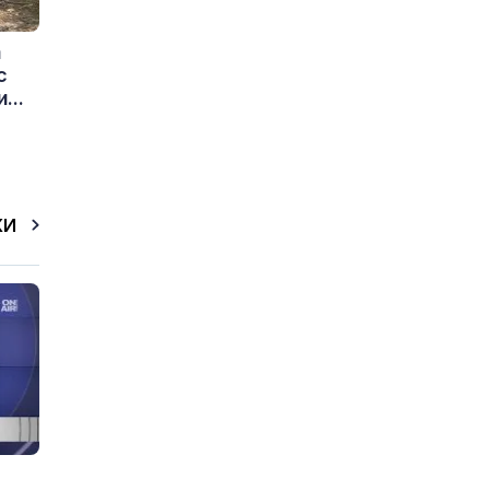
а
с
...
КИ