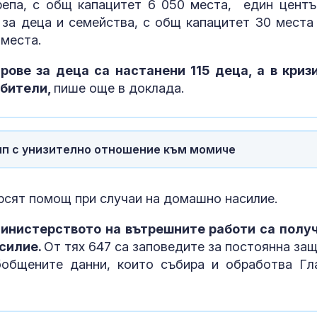
репа, с общ капацитет 6 050 места, един центъ
Посланикът н
а деца и семейства, с общ капацитет 30 места 
за инцидента 
Изолиран слу
 места.
рове за деца са настанени 115 деца, а в криз
Проф. Кантар
ебители,
пише още в доклада.
Западнонилс
треска вече е
лип с унизително отношение към момиче
ърсят помощ при случаи на домашно насилие.
Министерството на вътрешните работи са полу
асилие.
От тях 647 са заповедите за постоянна защ
бобщените данни, които събира и обработва Гл