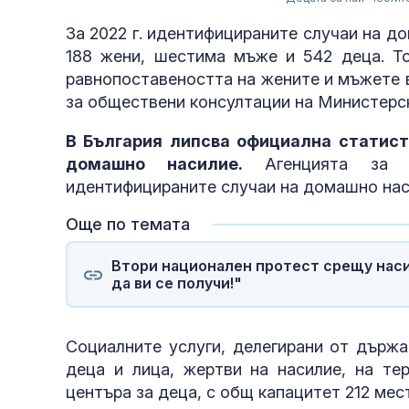
За 2022 г. идентифицираните случаи на до
188 жени, шестима мъже и 542 деца. То
равнопоставеността на жените и мъжете в
за обществени консултации на Министерс
В България липсва официална статист
домашно насилие.
Агенцията за с
идентифицираните случаи на домашно нас
Още по темата
Втори национален протест срещу насил
да ви се получи!"
Социалните услуги, делегирани от държа
деца и лица, жертви на насилие, на те
центъра за деца, с общ капацитет 212 мес