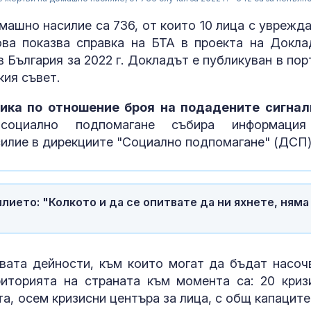
машно насилие са 736, от които 10 лица с уврежда
ва показва справка на БТА в проекта на Докла
 България за 2022 г. Докладът е публикуван в пор
кия съвет.
ика по отношение броя на подадените сигнал
оциално подпомагане събира информация
илие в дирекциите "Социално подпомагане" (ДСП)
Пожар в рафи
Краснодарски
ието: "Колкото и да се опитвате да ни яхнете, няма
Русия след у
удар с дроно
Инцидент: Др
и се взриви в
вата дейности, към които могат да бъдат насоч
българското
риторията на страната към момента са: 20 криз
въздушно
та, осем кризисни центъра за лица, с общ капаците
пространство