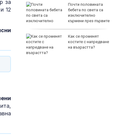
р за
а Израел
Почти половината
и 12
в Банско:
бебета по света са
чай
изключително
кърмени през първите
шест месеца
исни
джиев:
Как се променят
ката
костите с напредване
 тук
на възрастта?
чени
ита,
авна