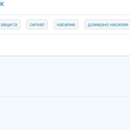
УК
защита
сигнал
насилие
домашно насилие