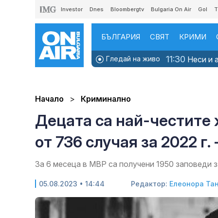
Investor
Dnes
Bloombergtv
Bulgaria On Air
Gol
T
БЪЛГАРИЯ
СВЯТ
КРИМИ
11:30
Гледай на живо
Неси и а
Начало
Криминално
Децата са най-честите
от 736 случая за 2022 г.
За 6 месеца в МВР са получени 1950 заповеди 
05.08.2023 • 14:44
Редактор:
Елеонора Та