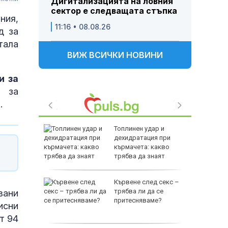
Дигитализацията на ловния
сектор е следващата стъпка
ния,
11:16 • 08.08.26
д за
тала
ВИЖ ВСИЧКИ НОВИНИ
и за
 за
.
нерия в
Топлинен удар и
я край в
дехидратация при
краински
кърмачета: какво
ве
трябва да знаят
родителите
он нахлу
Кървене след секс –
трябва ли да се
вани
притесняваме?
исни
т 94