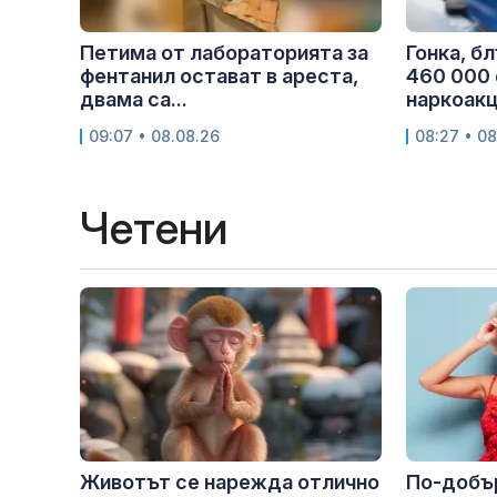
Петима от лабораторията за
Гонка, б
фентанил остават в ареста,
460 000 
двама са...
наркоакци
09:07 • 08.08.26
08:27 • 08
Четени
Животът се нарежда отлично
По-добър