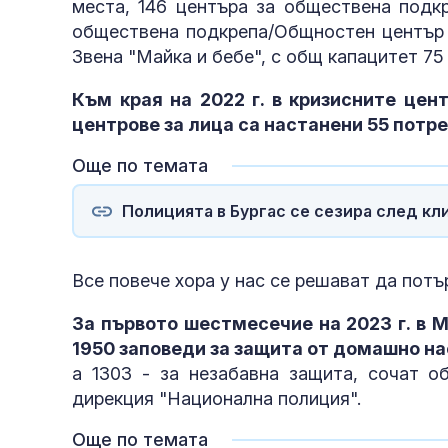
места, 146 центъра за обществена подк
обществена подкрепа/Общностен център з
Звена "Майка и бебе", с общ капацитет 75
Към края на 2022 г. в кризисните цент
центрове за лица са настанени 55 потр
Още по темата
Полицията в Бургас се сезира след к
Все повече хора у нас се решават да пот
За първото шестмесечие на 2023 г. в 
1950 заповеди за защита от домашно н
а 1303 - за незабавна защита, сочат о
дирекция "Национална полиция".
Още по темата