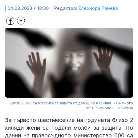
04.08.2023 • 18:30
Редактор:
Елеонора Танева
Близо 2 000 са молбите за защита от домашно насилие, най-много
от В. Търново и Силистра
За първото шестмесечие на годината близо 2
хиляди жени са подали молби за защита. По
данни на правосъдното министерство 600 са