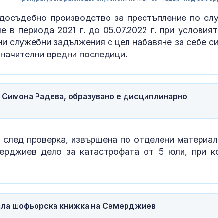
 досъдебно производство за престъпление по сл
 в периода 2021 г. до 05.07.2022 г. при условият
и служебни задължения с цел набавяне за себе си
 значителни вредни последици.
 Симона Радева, образувано е дисциплинарно
след проверка, извършена по отделени материал
ерджиев дело за катастрофата от 5 юли, при к
Как християн
църквата нап
Европа богат
вала шофьорска книжка на Семерджиев
Захарова: Ми