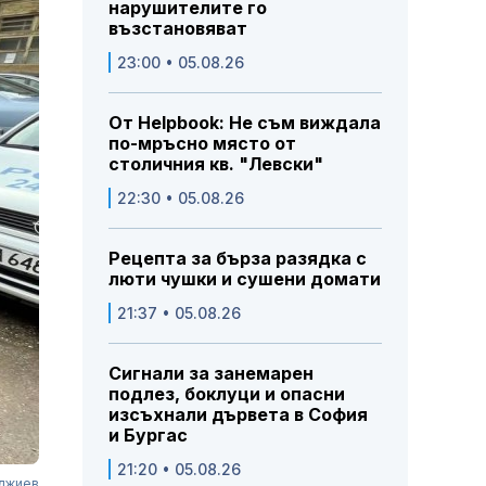
нарушителите го
възстановяват
23:00 • 05.08.26
От Helpbook: Не съм виждала
по-мръсно място от
столичния кв. "Левски"
22:30 • 05.08.26
Рецепта за бърза разядка с
люти чушки и сушени домати
21:37 • 05.08.26
Сигнали за занемарен
подлез, боклуци и опасни
изсъхнали дървета в София
и Бургас
21:20 • 05.08.26
рджиев