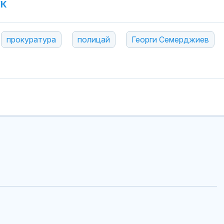
УК
прокуратура
полицай
Георги Семерджиев