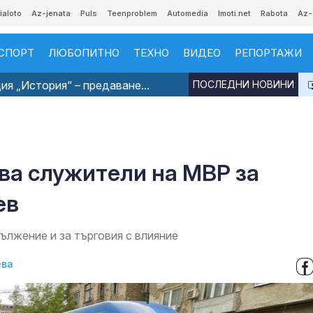
ialoto
Az-jenata
Puls
Teenproblem
Automedia
Imoti.net
Rabota
Az-
СПОРТ
ЛЮБОПИТНО
ТЕХНО
ВИДЕО
РЕПОРТАЖИ
я „История“ – предаване...
ПОСЛЕДНИ НОВИНИ
ва служители на МВР за
ев
ължение и за търговия с влияние
ева