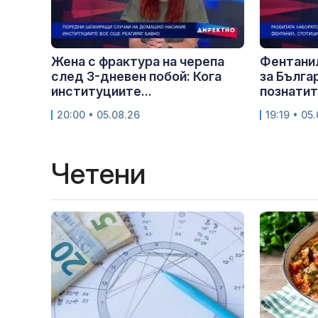
Жена с фрактура на черепа
Фентани
след 3-дневен побой: Кога
за Бълга
институциите...
познатите
20:00 • 05.08.26
19:19 • 05
Четени