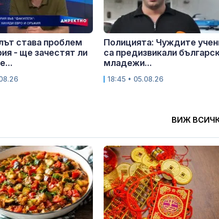
лът става проблем
Полицията: Чуждите учен
рия - ще зачестят ли
са предизвикали българс
...
младежи...
.08.26
18:45 • 05.08.26
ВИЖ ВСИЧ