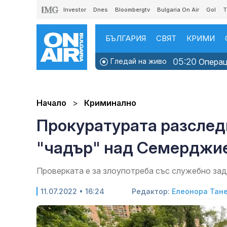
Investor
Dnes
Bloombergtv
Bulgaria On Air
Gol
T
БЪЛГАРИЯ
СВЯТ
КРИМИ
05:20
Гледай на живо
Операци
Начало
Криминално
Прокуратурата разслед
"чадър" над Семерджи
Проверката е за злоупотреба със служебно зад
11.07.2022 • 16:24
Редактор:
Елеонора Тан