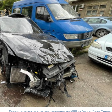
Прокуратурата разследва служители на МВР за "чадър" над Семе