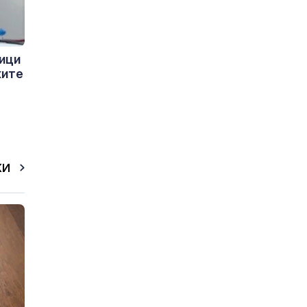
ици
ките
КИ