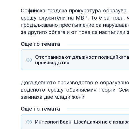
Софийска градска прокуратура образува
срещу служители на МВР. То е за това, че
продължавано престъпление са нарушаван
за другиго облага и от това са настъпили
Още по темата
Отстраниха от длъжност полицайката
производство
Досъдебното производство е образувано 
воденото срещу обвиняемия Георги Сем
загинаха две млади жени.
Още по темата
Интерпол Берн: Швейцария не е изда