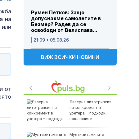
ужба
Румен Петков: Защо
допуснахме самолетите в
а на
Безмер? Радев да се
 или
освободи от Велислава...
21:09 • 05.08.26
ВИЖ ВСИЧКИ НОВИНИ
и от
оято
ството и
Лазерна литотрипсия
равиха
на конкремент в
а
уретера – подходи,
показания и
противопоказания
лиардите
Мултивитамините