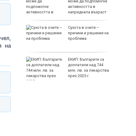
жеха да
може да подпомогне
райна в
активността в
т
напреднала възраст
на децата
Сухота в очите –
дскаже
причини и решение на
чел,
и
проблема
я на
т Хирон
ЕКИП: Българите са
ивотът
доплатили над 744
 зодии
млн. лв. за лекарства
през 2025 г.