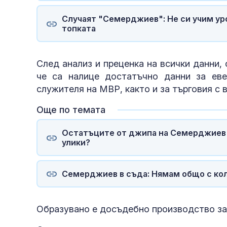
Случаят "Семерджиев": Не си учим ур
топката
След анализ и преценка на всички данни, 
че са налице достатъчно данни за ев
служителя на МВР, както и за търговия с 
Още по темата
Остатъците от джипа на Семерджиев в
улики?
Семерджиев в съда: Нямам общо с кол
Образувано е досъдебно производство за