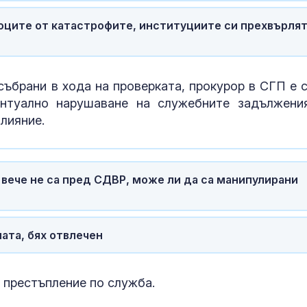
на Запада мо
превърнат Ук
оците от катастрофите, институциите си прехвърля
Дубай
Учени: Речта 
може да пре
събрани в хода на проверката, прокурор в СГП е с
тревожност 
депресия
ентуално нарушаване на служебните задължени
влияние.
Ретроградния
ще направи ж
по-лесен за 5
ече не са пред СДВР, може ли да са манипулирани
ата, бях отвлечен
 престъпление по служба.