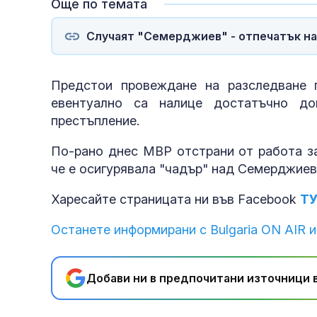
Още по темата
Случаят "Семерджиев" - отпечатък на
Предстои провеждане на разследване 
евентуално са налице достатъчно д
престъпление.
По-рано днес МВР отстрани от работа за
че е осигурявала "чадър" над Семерджиев
Харесайте страницата ни във Facebook
Т
Останете информирани с Bulgaria ON AIR и
Добави ни в предпочитани източници в