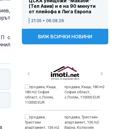
ЦСКА унищожи "Макаби"
(Тел Авив) и е на 90 минути
иев,
от плейофа в Лига Европа
орът
21:05 • 06.08.26
ВИЖ ВСИЧКИ НОВИНИ
НП с
инил
 живеем
продава, Къща, 180 m2
 а и
София област,
с.Лопян, 110000 EUR
ем
продава, Тристаен
йк и за
апартамент, 136 m2
в
 да
Варна, Колхозен