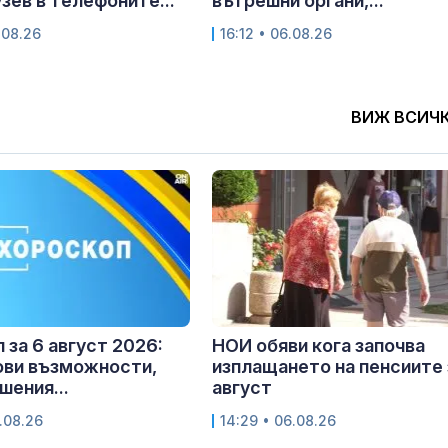
узев в телефоните...
вътрешни органи,...
.08.26
16:12 • 06.08.26
ВИЖ ВСИЧ
 за 6 август 2026:
НОИ обяви кога започва
ови възможности,
изплащането на пенсиите 
шения...
август
.08.26
14:29 • 06.08.26