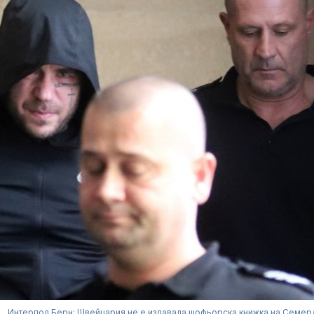
Интерпол Берн: Швейцария не е издавала шофьорска книжка на Семе