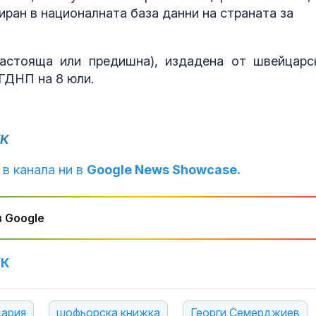
Burke влиза с нов
внимаваме?
риран в националната база данни на страната за
ен радар
Шон Мендес разкри с
Психология з
коя дама е и ѝ се
родители: Ре
астояща или предишна), издадена от швейцарс
обясни в любов
чувството за
ГДНП на 8 юли.
предвидимос
Евакуираха спешно
Защо рискът 
посетители и
исхемичен ин
УК
служители в столичен
повишава в
мол
горещините?
 в канала ни в
Google News Showcase.
 Google
УК
ария
шофьорска книжка
Георги Семерджиев