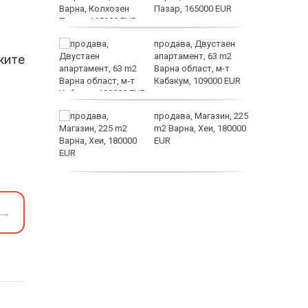
Пазар, 165000 EUR
а
продава, Двустаен
жимът и
апартамент, 63 m2
ките
Варна област, м-т
т
Кабакум, 109000 EUR
заболяв
от
продава, Магазин, 225
султ се
m2 Варна, Хеи, 180000
EUR
пеперуд
продава, Офис, 141 m2
Варна, Бриз, 112000
→
EUR