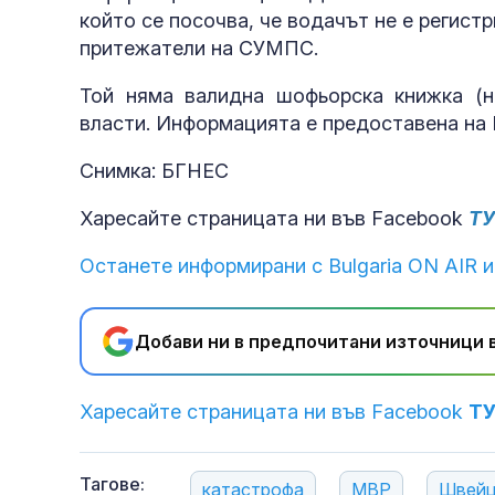
който се посочва, че водачът не е регист
противоракет
притежатели на СУМПС.
Той няма валидна шофьорска книжка (н
власти. Информацията е предоставена на 
Снимка: БГНЕС
Харесайте страницата ни във Facebook
Т
Останете информирани с Bulgaria ON AIR и
Добави ни в предпочитани източници в
Харесайте страницата ни във Facebook
Т
Тагове:
катастрофа
МВР
Швейц