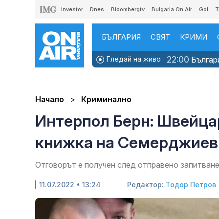
Investor
Dnes
Bloombergtv
Bulgaria On Air
Gol
T
БЪЛГАРИЯ
СВЯТ
КРИМИ
22:00
Гледай на живо
Българи
Начало
Криминално
Интерпол Берн: Швейца
книжка на Семерджиев
Отговорът е получен след отправено запитва
11.07.2022 • 13:24
Редактор:
Тодор Петров