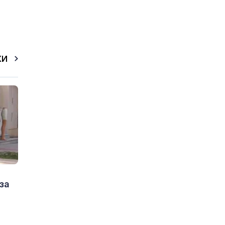
КИ
за