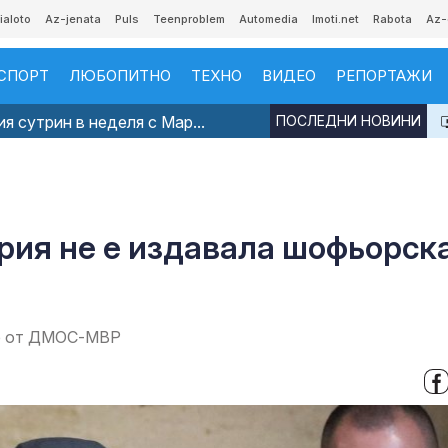
ialoto
Az-jenata
Puls
Teenproblem
Automedia
Imoti.net
Rabota
Az-
СПОРТ
ЛЮБОПИТНО
ТЕХНО
ВИДЕО
РЕПОРТАЖИ
я сутрин в неделя с Мар...
ПОСЛЕДНИ НОВИНИ
рия не е издавала шофьорск
не от ДМОС-МВР