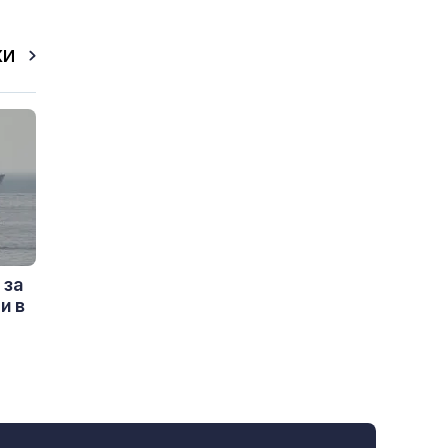
КИ
 за
и в