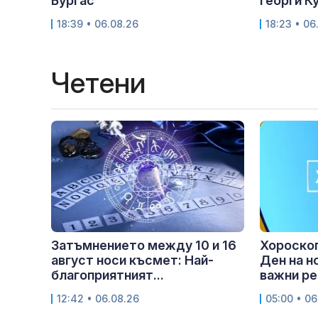
Бургас
Георги К
18:39 • 06.08.26
18:23 • 06
Четени
Затъмнението между 10 и 16
Хороскоп
август носи късмет: Най-
Ден на н
благоприятният...
важни ре
12:42 • 06.08.26
05:00 • 06