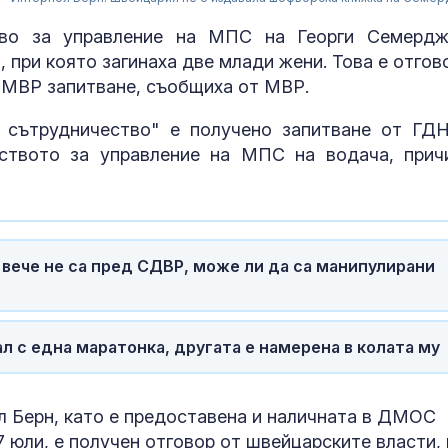
тво за управление на МПС на Георги Семердж
 при която загинаха две млади жени. Това е отгов
-МВР запитване, съобщиха от МВР.
 сътрудничество" е получено запитване от ГД
ството за управление на МПС на водача, прич
ече не са пред СДВР, може ли да са манипулирани
Меган Маркъл по
Можем ли да
бански в басейна за
до 146 години,
ЧРД
повече?
 с една маратонка, другата е намерена в колата му
САЩ засилват
Как да избер
л Берн, като е предоставена и наличната в ДМОС
морския щит: Нов
протеинов ше
7 юли, е получен отговор от швейцарските власти, 
разрушител Arleigh
какво трябва