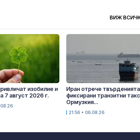
ВИЖ ВСИЧ
привличат изобилие и
Иран отрече твърденията
а 7 август 2026 г.
фиксирани транзитни такс
Ормузкия...
.08.26
21:56 • 06.08.26