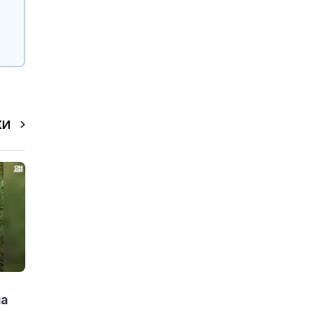
КИ
на