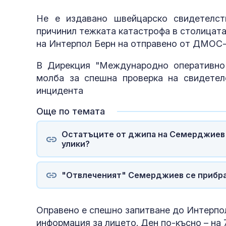
Не е издавано швейцарско свидетелс
причинил тежката катастрофа в столицата,
на Интерпол Берн на отправено от ДМОС
В Дирекция "Международно оперативно
молба за спешна проверка на свидетел
инцидента
Още по темата
Остатъците от джипа на Семерджиев в
улики?
"Отвлеченият" Семерджиев се прибрал
Оправено е спешно запитване до Интерпо
информация за лицето. Ден по-късно – на 