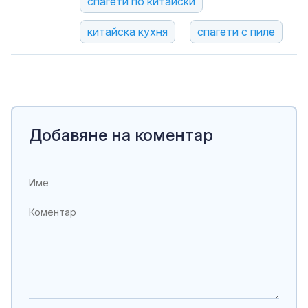
спагети по китайски
китайска кухня
спагети с пиле
Добавяне на коментар