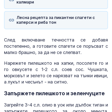
калмари
Лесна рецепта за пикантни спагети с
каперси и риба тон
След включване течността се добавя
постепенно, а готовите спагети се поръсват с
малко брашно, за да не се слепват.
Нарежете пилешкото на хапки, посолете го и
го овкусете с 1-2 с.л. соев сос. Чушката,
морковът и зелето се нарязват на тънки ивици,
а лукът и чесънът - на ситно.
Запържете пилешкото и зеленчуците
Загрейте 3-4 с.л. олио в уок или дълбок тиган и
запържете пилешкото за около минута.