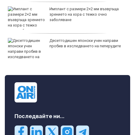
Имплант с размери 2×2 мм възвръща
зрението на хора с тежко очно
заболяване
Десетгодишен японски учен направи
пробив в изследването на пеперудите
Последвайте ни...