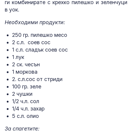
ги комбинирате с крехко пилешко и зеленчуци
в уок.
Необходими продукти:
250 гр. пилешко месо
2 с.л. соев сос
1 с.л. сладък соев сос
1 лук
2 ск. чесън
1 моркова
2. с.л.сос от стриди
100 гр. зеле
2 чушки
1/2 ч.л. сол
1/4 ч.л. захар
5 с.л. олио
За спагетите: