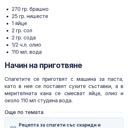
270 гр. брашно
25 гр. нишесте
1 яйце
2 гр. сол
2 гр. сода
1/2 ч.л. олио
110 мл. вода
Начин на приготвяне
Спагетите се приготвят с машина за паста,
като в нея се поставят сухите съставки, а в
мерителната кана се смесват яйце, олио и
около 110 мл студена вода.
Още по темата
Рецепта за спагети със скариди и