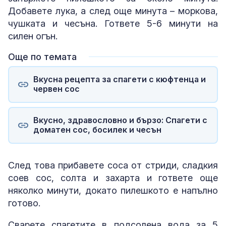
Добавете лука, а след още минута – моркова,
чушката и чесъна. Гответе 5-6 минути на
силен огън.
Още по темата
Вкусна рецепта за спагети с кюфтенца и
червен сос
Вкусно, здравословно и бързо: Спагети с
доматен сос, босилек и чесън
След това прибавете соса от стриди, сладкия
соев сос, солта и захарта и гответе още
няколко минути, докато пилешкото е напълно
готово.
Сварете спагетите в подсолена вода за 5