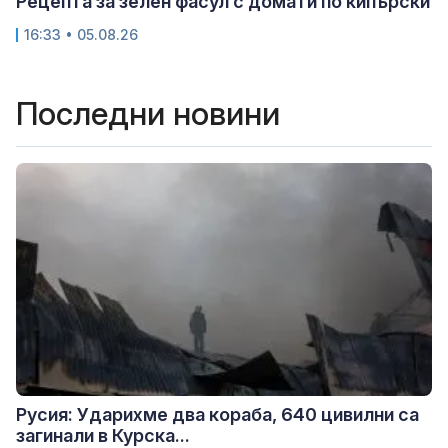
Рецепта за зелен фасул с домати по кипърски
16:33 • 05.08.26
Последни новини
Русия: Ударихме два кораба, 640 цивилни са
загинали в Курска...