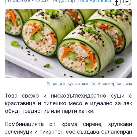
17.06.2026 • 22:40
Редактор:
Толя Николова
Рецепта за суши с пилешко месо и краставица
Това свежо и нисковъглехидратно суши с
краставица и пилешко месо е идеално за лек
обяд, предястие или парти хапки.
Комбинацията от крема сирене, хрупкави
зеленчуци и пикантен сос създава балансиран