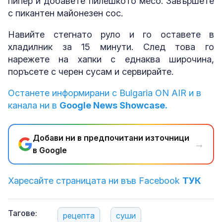
пипер и добавете пилешкото месо. Завършете
с пикантен майонезен сос.
Навийте стегнато руло и го оставете в
хладилник за 15 минути. След това го
нарежете на хапки с еднаква широчина,
поръсете с черен сусам и сервирайте.
Останете информирани с Bulgaria ON AIR и в
канала ни в
Google News Showcase.
Добави ни в предпочитани източници
→
в Google
Харесайте страницата ни във Facebook
ТУК
Тагове:
рецепта
суши