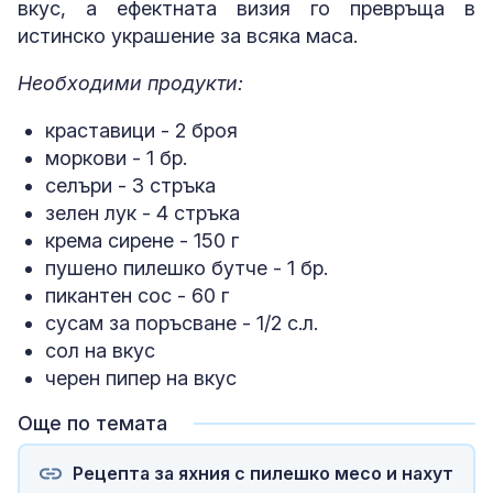
вкус, а ефектната визия го превръща в
истинско украшение за всяка маса.
Необходими продукти:
краставици - 2 броя
моркови - 1 бр.
селъри - 3 стръка
зелен лук - 4 стръка
крема сирене - 150 г
пушено пилешко бутче - 1 бр.
пикантен сос - 60 г
сусам за поръсване - 1/2 с.л.
сол на вкус
черен пипер на вкус
Още по темата
Рецепта за яхния с пилешко месо и нахут