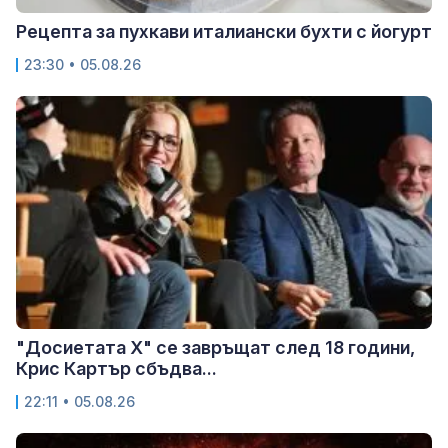
Рецепта за пухкави италиански бухти с йогурт
23:30 • 05.08.26
"Досиетата Х" се завръщат след 18 години,
Крис Картър сбъдва...
22:11 • 05.08.26