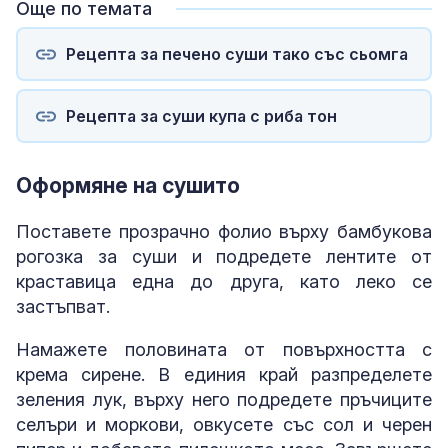
Още по темата
Рецепта за печено суши тако със сьомга
Рецепта за суши купа с риба тон
Оформяне на сушито
Поставете прозрачно фолио върху бамбукова
рогозка за суши и подредете лентите от
краставица една до друга, като леко се
застъпват.
Намажете половината от повърхността с
крема сирене. В единия край разпределете
зеления лук, върху него подредете пръчиците
селъри и моркови, овкусете със сол и черен